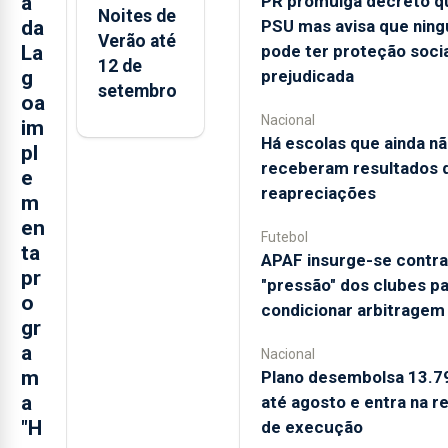
PR promulga decreto qu
a
Noites de
PSU mas avisa que nin
da
Verão até
pode ter proteção socia
La
12 de
prejudicada
g
setembro
oa
Nacional
im
Há escolas que ainda n
pl
receberam resultados 
e
reapreciações
m
en
Futebol
ta
APAF insurge-se contra
pr
"pressão" dos clubes p
o
condicionar arbitragem
gr
a
Nacional
m
Plano desembolsa 13.7
a
até agosto e entra na re
"H
de execução