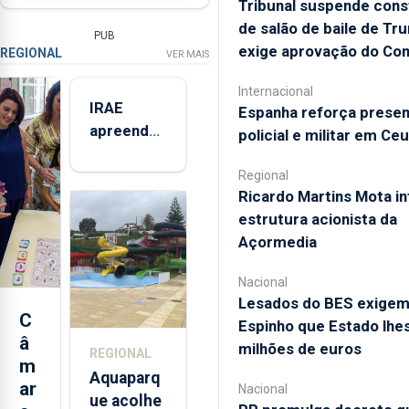
Tribunal suspende con
de salão de baile de Tr
PUB
exige aprovação do Co
REGIONAL
VER MAIS
Internacional
IRAE
Espanha reforça prese
apreendeu
policial e militar em Ce
mais de 32
toneladas
Regional
Ricardo Martins Mota in
de
estrutura acionista da
alimentos
Açormedia
entre
2021 e
Nacional
2025 nos
Lesados do BES exige
Açores
C
Espinho que Estado lhe
â
milhões de euros
REGIONAL
m
Aquaparq
ar
Nacional
ue acolhe