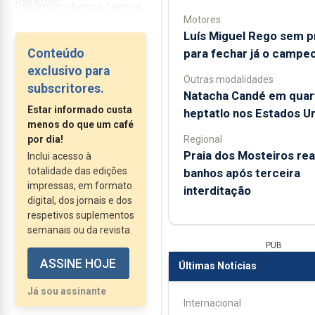
Abrimos...
vocação. Agora temos
Motores
esta vocação
Luís Miguel Rego sem 
orientada para uma
para fechar já o campe
Conteúdo
literacia política, para a
exclusivo para
Outras modalidades
divulgação do
subscritores.
Natacha Candé em quar
conhecimento daquilo
Estar informado custa
heptatlo nos Estados U
que foi o processo
menos do que um café
essencial para os
Regional
por dia!
Praia dos Mosteiros rea
Inclui acesso à
Açores e para os
totalidade das edições
banhos após terceira
açorianos, a
impressas, em formato
interditação
construção da sua
digital, dos jornais e dos
Autonomia.
respetivos suplementos
semanais ou da revista.
PUB
ASSINE HOJE
Últimas Notícias
Já sou assinante
Internacional