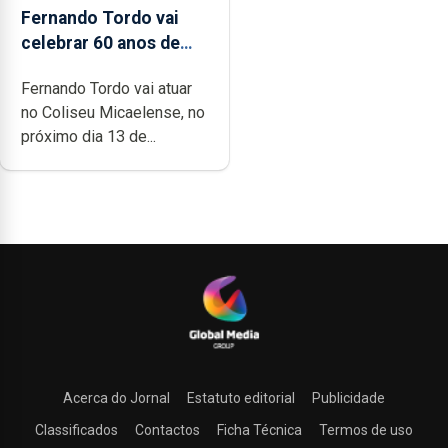
Fernando Tordo vai
celebrar 60 anos de
carreira no Coliseu
Fernando Tordo vai atuar
Micaelense
no Coliseu Micaelense, no
próximo dia 13 de...
Acerca do Jornal
Estatuto editorial
Publicidade
Classificados
Contactos
Ficha Técnica
Termos de uso