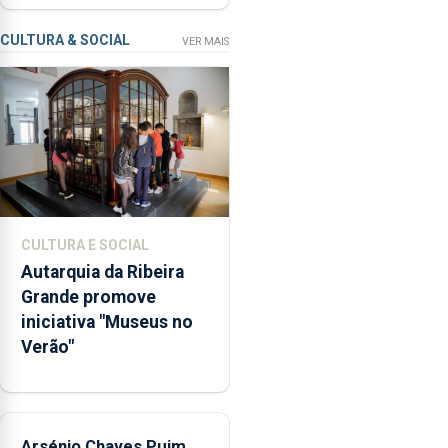
a
prevenção
CULTURA & SOCIAL
VER MAIS
primária
da
violência
doméstica,
através
da
promoção
de
CULTURA E SOCIAL
competências
Autarquia da Ribeira
pessoais,
Grande promove
emocionais
iniciativa "Museus no
e
Verão"
sociais
junto
das
crianças
Arsénio Chaves Puim