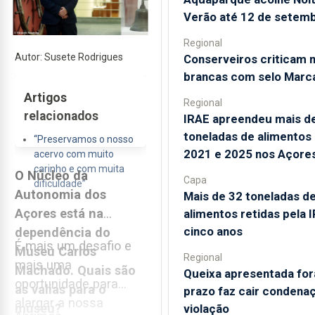
Verão até 12 de setem
Regional
Autor: Susete Rodrigues
Conserveiros criticam 
brancas com selo Marc
Artigos
Regional
relacionados
IRAE apreendeu mais d
toneladas de alimentos
“Preservamos o nosso
2021 e 2025 nos Açore
acervo com muito
carinho e com muita
O Núcleo da
Capa
dificuldade”
Autonomia dos
Mais de 32 toneladas d
Açores está na
alimentos retidas pela 
cinco anos
dependência do
É mais um desafio e
Museu Carlos
Regional
mais uma
Machado. Quais são
Queixa apresentada for
oportunidade para
as valias para o
prazo faz cair condena
alargar a nossa
museu?
violação