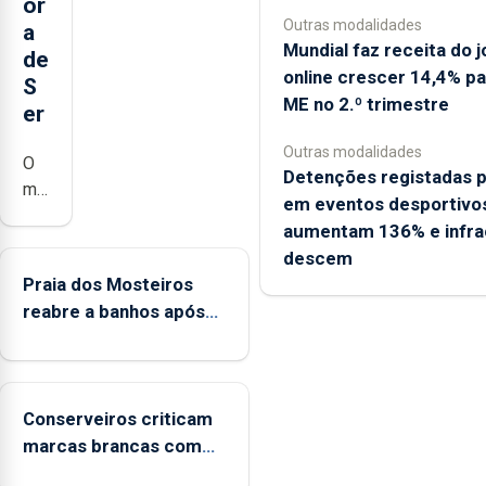
or
Outras modalidades
a
Mundial faz receita do 
de
online crescer 14,4% p
S
ME no 2.º trimestre
er
Outras modalidades
O
Detenções registadas 
município
em eventos desportivo
da
aumentam 136% e infr
Lagoa,
descem
está
Praia dos Mosteiros
a
reabre a banhos após
implementar
terceira interditação
o
programa
“Hora
Conserveiros criticam
de
marcas brancas com
Ser”
selo Marca Açores
para