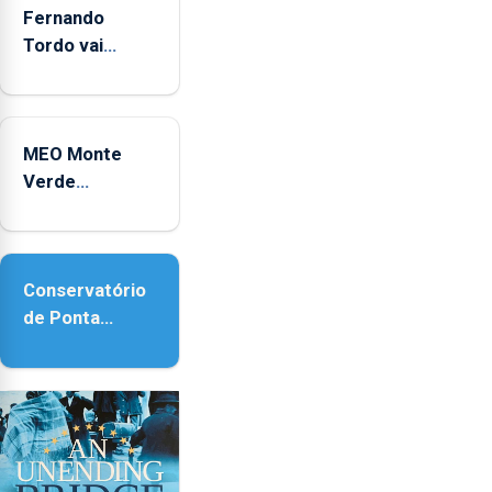
Fernando
Tordo vai
celebrar 60
anos de
carreira no
MEO Monte
Coliseu
Verde
Micaelense
regressa com
reforço da
acessibilidade
Conservatório
de Ponta
Delgada vai
contar com
novos
instrumentos