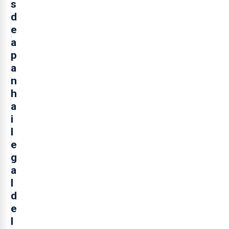
s
d
e
a
p
a
n
h
a
i
l
e
g
a
l
d
e
l