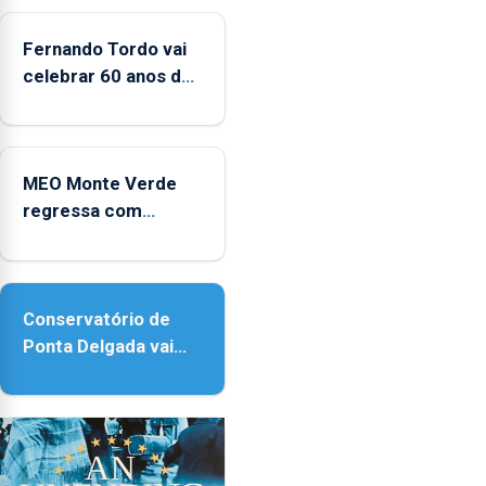
CPUE
entre
Fernando Tordo vai
2022
celebrar 60 anos de
e
carreira no Coliseu
2025
Micaelense
MEO Monte Verde
regressa com
reforço da
acessibilidade
Conservatório de
Ponta Delgada vai
contar com novos
instrumentos