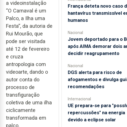
a videoinstalação
França deteta novo caso 
“O Carnaval é um
hantavírus transmissível e
Palco, a Ilha uma
humanos
Festa”, da autoria de
Nacional
Rui Mourão, que
Jovem deportado para o Br
pode ser visitada
após AIMA demorar dois a
até 12 de fevereiro
decidir reagrupamento
e cruza
antropologia com
Nacional
videoarte, dando o
DGS alerta para risco de
autor conta do
afogamentos e divulga gu
recomendações
processo de
transfiguração
Internacional
coletiva de uma ilha
UE prepara-se para "possí
ciclicamente
repercussões" na energia
transformada em
devido a eclipse solar
palco.