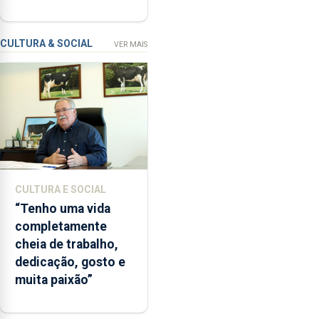
contar com novos
com
instrumentos
a
apanha
CULTURA & SOCIAL
VER MAIS
ilegal
de
lapas
entre
2022
e
2026.
A
CULTURA E SOCIAL
ilha
“Tenho uma vida
das
completamente
Flores
cheia de trabalho,
apresenta
dedicação, gosto e
um
muita paixão”
“decréscimo
significativo”
da