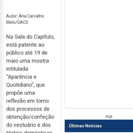
Autor: Ana Carvalho
Melo/GACS
Na Sala do Capítulo,
está patente ao
público até 19 de
maio uma mostra
intitulada
“Aparência e
Quotidiano”, que
propõe uma
reflexão em torno
dos processos de
obtenção/confeção
PUB
do vestuário e dos
Últimas Notícias
têxteis domésticos