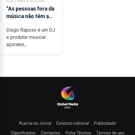
CULTURA E SOCIAL
“As pessoas fora da
música não têm a
noção do quão
Diogo Raposo é um DJ
difícil é produzir
e produtor musical
uma música”
açoriano,...
Acerca do Jornal
Estatuto editorial
Publicidade
Classificados
Contactos
Ficha Técnica
Termos de uso