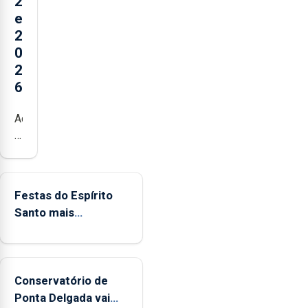
2
e
2
0
2
6
Açores
registaram
mais
de
380
Festas do Espírito
ocorrências
Santo mais
e
ecológicas
mais
de
160
Conservatório de
inspeções
Ponta Delgada vai
relacionadas