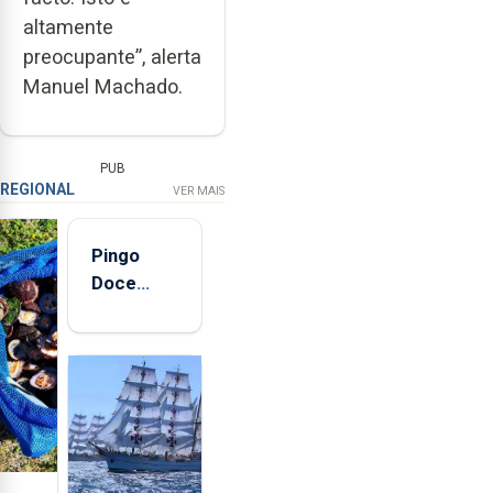
altamente
preocupante”, alerta
Manuel Machado.
PUB
REGIONAL
VER MAIS
Pingo
Doce
abre esta
quinta-
feira nova
loja em
São
Sebastião
e cria 30