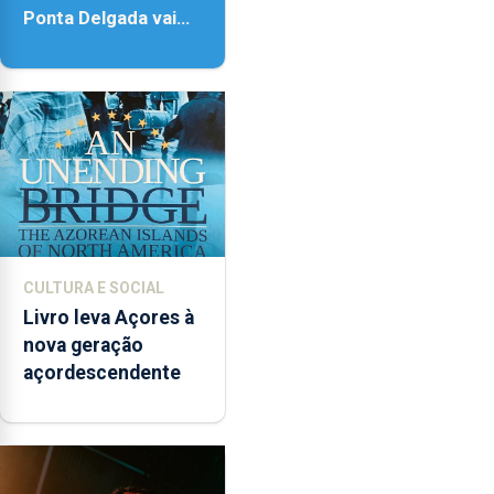
Ponta Delgada vai
contar com novos
instrumentos
CULTURA E SOCIAL
Livro leva Açores à
nova geração
açordescendente