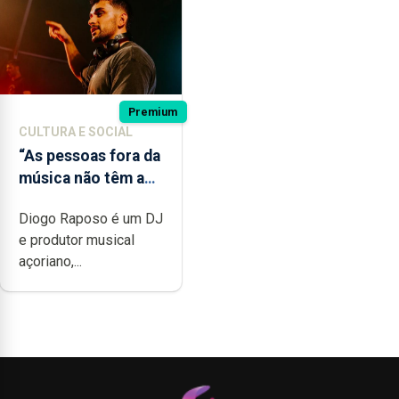
Premium
CULTURA E SOCIAL
“As pessoas fora da
música não têm a
noção do quão
Diogo Raposo é um DJ
difícil é produzir
e produtor musical
uma música”
açoriano,...