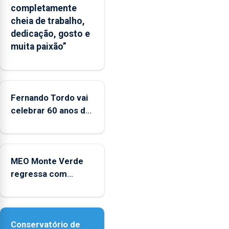
completamente
Flores
cheia de trabalho,
apresenta
dedicação, gosto e
um
muita paixão”
“decréscimo
significativo”
da
CPUE
entre
Fernando Tordo vai
2022
celebrar 60 anos de
e
carreira no Coliseu
2025
Micaelense
MEO Monte Verde
regressa com
reforço da
acessibilidade
Conservatório de