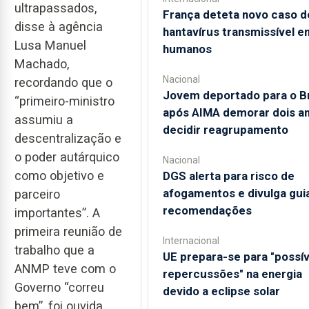
ultrapassados,
França deteta novo caso d
disse à agência
hantavírus transmissível e
Lusa Manuel
humanos
Machado,
Nacional
recordando que o
Jovem deportado para o Br
“primeiro-ministro
após AIMA demorar dois an
assumiu a
decidir reagrupamento
descentralização e
o poder autárquico
Nacional
como objetivo e
DGS alerta para risco de
afogamentos e divulga gui
parceiro
recomendações
importantes”. A
primeira reunião de
Internacional
trabalho que a
UE prepara-se para "possív
ANMP teve com o
repercussões" na energia
Governo “correu
devido a eclipse solar
bem”, foi ouvida