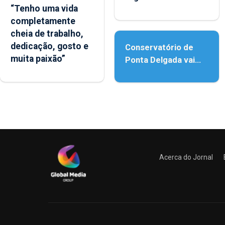
“Tenho uma vida
reforço da
completamente
acessibilidade
cheia de trabalho,
dedicação, gosto e
Conservatório de
muita paixão”
Ponta Delgada vai
contar com novos
instrumentos
Acerca do Jornal