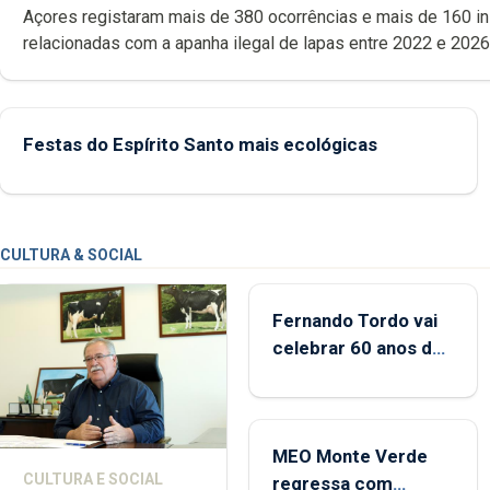
Açores registaram mais de 380 ocorrências e mais de 160 inspeções
relacionadas com a apanha ilegal de lapas entre 2022 e 2026. A ilha
das Flores apresenta um “decréscimo significativo” da CPUE entr
2022 e 2025
Festas do Espírito Santo mais ecológicas
CULTURA & SOCIAL
Fernando Tordo vai
celebrar 60 anos de
carreira no Coliseu
Micaelense
MEO Monte Verde
CULTURA E SOCIAL
regressa com