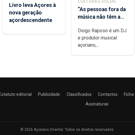
CULTURA E SOCIAL
Livro leva Açores à
“As pessoas fora da
nova geração
música não têm a
açordescendente
noção do quão
Diogo Raposo é um DJ
difícil é produzir
e produtor musical
uma música”
açoriano,...
Estatuto editorial
Publicidade
Classificados
Contactos
Ficha
Assinaturas
© 2026 Açoriano Oriental. Todos os direitos reservados.