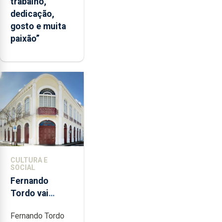
trabalho,
dedicação,
gosto e muita
paixão”
CULTURA E
SOCIAL
Fernando
Tordo vai
celebrar 60
Fernando Tordo
anos de