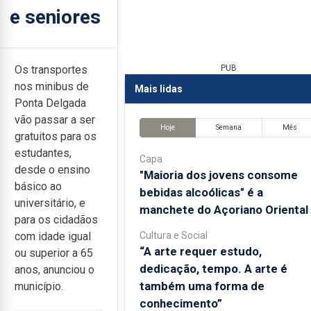
e seniores
Os transportes
PUB
nos minibus de
Mais lidas
Ponta Delgada
vão passar a ser
Hoje
Semana
Mês
gratuitos para os
estudantes,
Capa
desde o ensino
"Maioria dos jovens consome
básico ao
bebidas alcoólicas" é a
universitário, e
manchete do Açoriano Oriental
para os cidadãos
Cultura e Social
com idade igual
“A arte requer estudo,
ou superior a 65
dedicação, tempo. A arte é
anos, anunciou o
também uma forma de
município.
conhecimento”