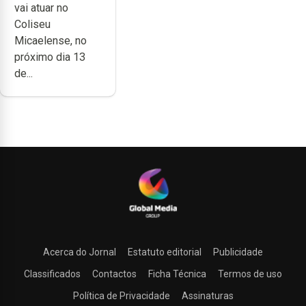
vai atuar no
carreira no
Coliseu
Coliseu
Micaelense, no
Micaelense
próximo dia 13
de...
Acerca do Jornal
Estatuto editorial
Publicidade
Classificados
Contactos
Ficha Técnica
Termos de uso
Política de Privacidade
Assinaturas