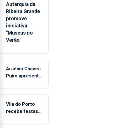
emocionais
Autarquia da
e
Ribeira Grande
sociais
promove
junto
iniciativa
das
"Museus no
crianças
Verão"
Arsénio Chaves
Puim apresenta
obras na
Biblioteca de
Vila do Porto
Vila do Porto
recebe festas
em honra de
Nossa Senhora