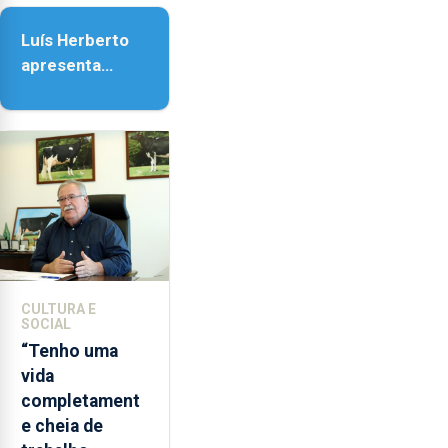
da Assunção
Luís Herberto
apresenta
‘Lugares da
Paisagem’
CULTURA E
SOCIAL
“Tenho uma
vida
completament
e cheia de