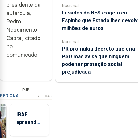
presidente da
Nacional
Lesados do BES exigem em
autarquia,
Espinho que Estado lhes devolv
Pedro
milhões de euros
Nascimento
Cabral, citado
Nacional
no
PR promulga decreto que cria
comunicado.
PSU mas avisa que ninguém
pode ter proteção social
prejudicada
PUB
REGIONAL
VER MAIS
IRAE
apreendeu
mais de 32
toneladas