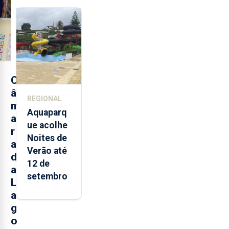
de
alimentos
entre
2021 e
2025 nos
Açores
C
â
REGIONAL
m
Aquaparq
a
ue acolhe
r
Noites de
a
Verão até
d
12 de
a
setembro
L
a
g
o