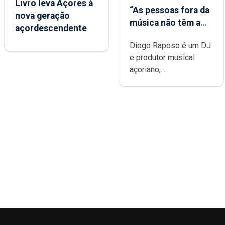
Livro leva Açores à
“As pessoas fora da
nova geração
música não têm a
açordescendente
noção do quão
Diogo Raposo é um DJ
difícil é produzir
e produtor musical
uma música”
açoriano,...