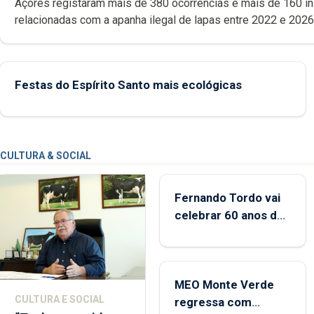
Açores registaram mais de 380 ocorrências e mais de 160 inspeções
relacionadas com a apanha ilegal de lapas entre 2022 e 2026. A ilha
das Flores apresenta um “decréscimo significativo” da CPUE entr
2022 e 2025
Festas do Espírito Santo mais ecológicas
CULTURA & SOCIAL
Fernando Tordo vai
celebrar 60 anos de
carreira no Coliseu
Micaelense
MEO Monte Verde
CULTURA E SOCIAL
regressa com