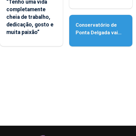
“Tenho uma vida
reforço da
completamente
acessibilidade
cheia de trabalho,
dedicação, gosto e
Conservatório de
muita paixão”
Ponta Delgada vai
contar com novos
instrumentos