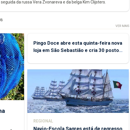
 seguida da russa Vera Zvonareva e da belga Kim Clijsters.
UB
VER MAIS
Pingo Doce abre esta quinta-feira nova
loja em São Sebastião e cria 30 postos
de trabalho
ha
REGIONAL
Navio-Escola Sagres está de regresso