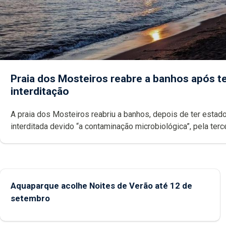
Praia dos Mosteiros reabre a banhos após te
interditação
A praia dos Mosteiros reabriu a banhos, depois de ter estado
interditada devido “a contaminação microbiológica”, pela terceira vez
desde o início da época balnear
Aquaparque acolhe Noites de Verão até 12 de
setembro