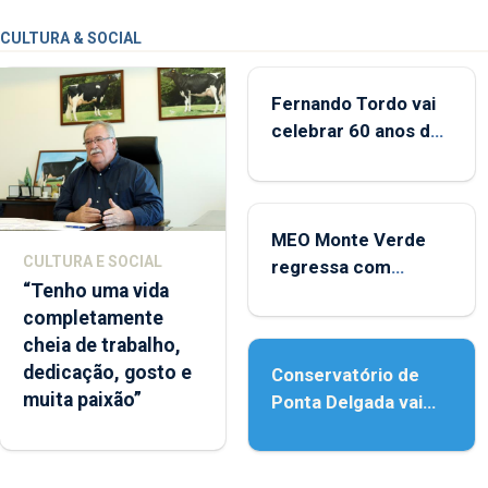
CULTURA & SOCIAL
Fernando Tordo vai
celebrar 60 anos de
carreira no Coliseu
Micaelense
MEO Monte Verde
CULTURA E SOCIAL
regressa com
“Tenho uma vida
reforço da
completamente
acessibilidade
cheia de trabalho,
dedicação, gosto e
Conservatório de
muita paixão”
Ponta Delgada vai
contar com novos
instrumentos