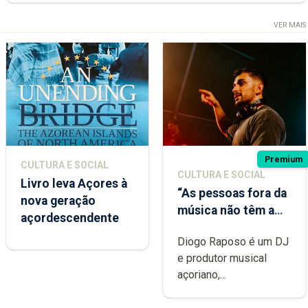
VER MAIS
Premium
CULTURA E SOCIAL
CULTURA E SOCIAL
Livro leva Açores à
“As pessoas fora da
nova geração
música não têm a
açordescendente
noção do quão
Diogo Raposo é um DJ
difícil é produzir
e produtor musical
uma música”
açoriano,...