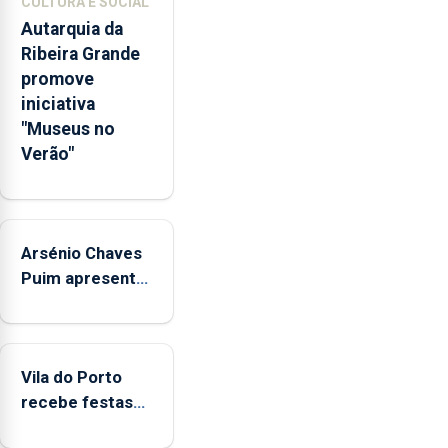
CULTURA E SOCIAL
pessoais,
Autarquia da
emocionais
Ribeira Grande
e
promove
sociais
iniciativa
junto
"Museus no
das
Verão"
crianças
Arsénio Chaves
Puim apresenta
obras na
Biblioteca de
Vila do Porto
Vila do Porto
recebe festas
em honra de