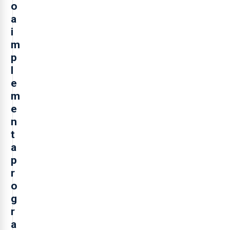
o
a
i
m
p
l
e
m
e
n
t
a
p
r
o
g
r
a