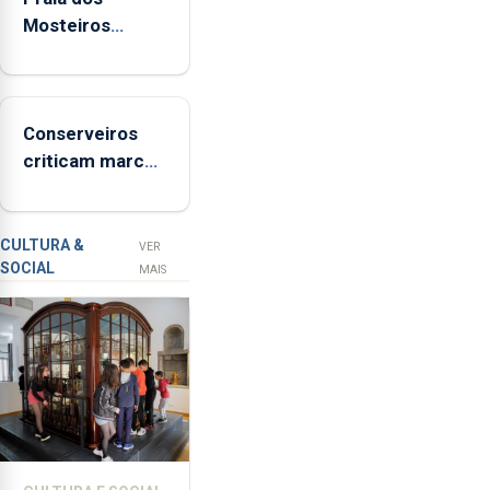
a
Mosteiros
implementar
reabre a banhos
o
após terceira
programa
interditação
“Hora
Conserveiros
de
criticam marcas
Ser”
brancas com
para
selo Marca
a
Açores
prevenção
CULTURA &
VER
SOCIAL
primária
MAIS
da
violência
doméstica,
através
da
promoção
de
competências