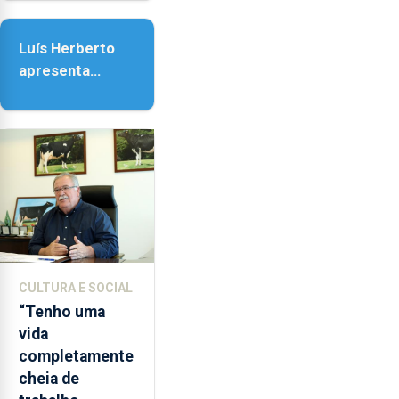
Nossa Senhora
da Assunção
Luís Herberto
apresenta
‘Lugares da
Paisagem’
CULTURA E SOCIAL
“Tenho uma
vida
completamente
cheia de