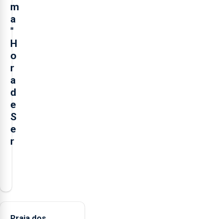
m
a
"
H
o
r
a
d
e
S
e
r
O
município
da
Lagoa,
está
Praia dos