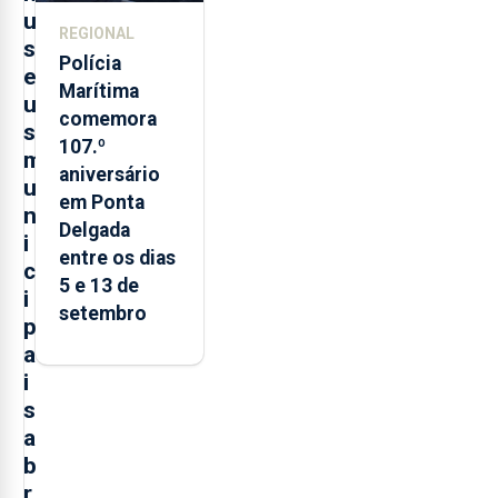
u
REGIONAL
s
Polícia
e
Marítima
u
comemora
s
107.º
m
aniversário
u
em Ponta
n
Delgada
i
entre os dias
c
5 e 13 de
i
setembro
p
a
i
s
a
b
r