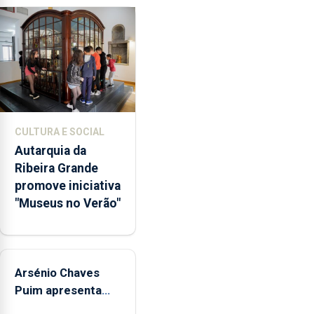
garante
a
abertura
dos
museus
e
núcleos
museológicos
CULTURA E SOCIAL
integrados
Autarquia da
na
Ribeira Grande
Rede
promove iniciativa
Municipal
"Museus no Verão"
de
Museus
aos
sábados
Arsénio Chaves
durante
o
Puim apresenta
mês
obras na Biblioteca