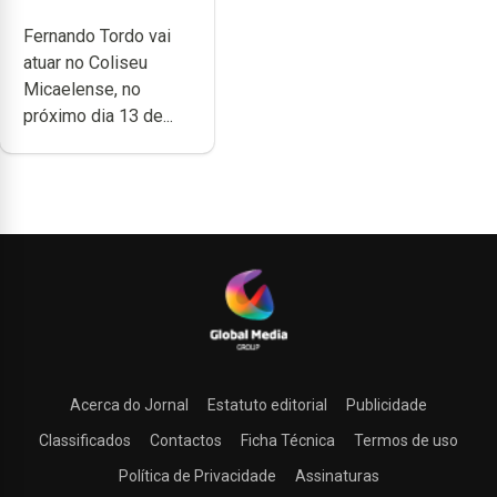
anos de carreira
Fernando Tordo vai
no Coliseu
atuar no Coliseu
Micaelense
Micaelense, no
próximo dia 13 de...
Acerca do Jornal
Estatuto editorial
Publicidade
Classificados
Contactos
Ficha Técnica
Termos de uso
Política de Privacidade
Assinaturas