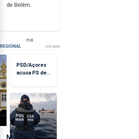
de Belém.
PUB
REGIONAL
VER MAIS
PSD/Açores
acusa PS de
"posição
contraditória"
sobre
evolução
turística
M