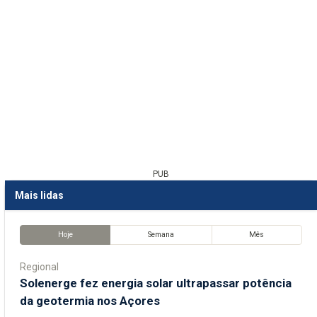
PUB
Mais lidas
Hoje
Semana
Mês
Regional
Solenerge fez energia solar ultrapassar potência
da geotermia nos Açores