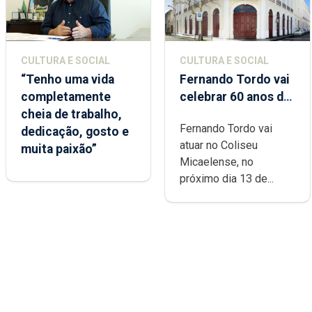
CULTURA E SOCIAL
CULTURA E SOCIAL
“Tenho uma vida
Fernando Tordo vai
completamente
celebrar 60 anos de
cheia de trabalho,
carreira no Coliseu
Fernando Tordo vai
dedicação, gosto e
Micaelense
atuar no Coliseu
muita paixão”
Micaelense, no
próximo dia 13 de...