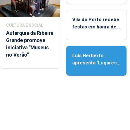
Porto
Vila do Porto recebe
CULTURA E SOCIAL
festas em honra de
Autarquia da Ribeira
Nossa Senhora da
Grande promove
Assunção
iniciativa "Museus
no Verão"
Luís Herberto
apresenta ‘Lugares
da Paisagem’