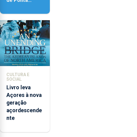
Delgada vai
contar com
novos
instrumentos
CULTURA E
SOCIAL
Livro leva
Açores à nova
geração
açordescende
nte