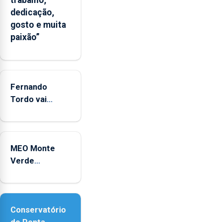
da
dedicação,
CPUE
gosto e muita
entre
paixão”
2022
e
2025
Fernando
Tordo vai
celebrar 60
anos de
carreira no
MEO Monte
Coliseu
Verde
Micaelense
regressa com
reforço da
acessibilidade
Conservatório
de Ponta