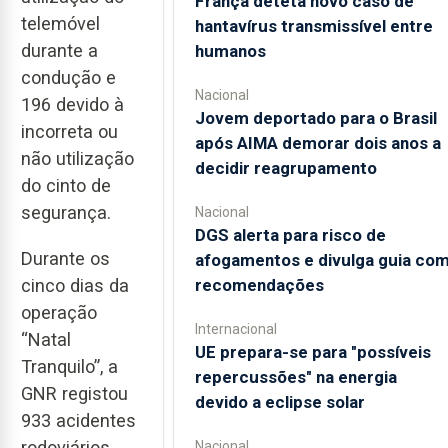
França deteta novo caso de
telemóvel
hantavírus transmissível entre
durante a
humanos
condução e
Nacional
196 devido à
Jovem deportado para o Brasil
incorreta ou
após AIMA demorar dois anos a
não utilização
decidir reagrupamento
do cinto de
segurança.
Nacional
DGS alerta para risco de
Durante os
afogamentos e divulga guia co
recomendações
cinco dias da
operação
Internacional
“Natal
UE prepara-se para "possíveis
Tranquilo”, a
repercussões" na energia
GNR registou
devido a eclipse solar
933 acidentes
rodoviários,
Nacional