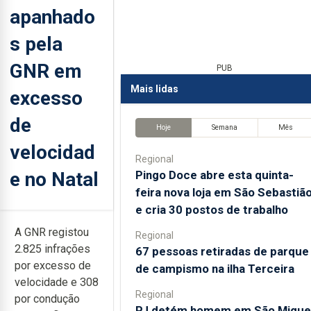
apanhado
s pela
GNR em
PUB
Mais lidas
excesso
de
Hoje
Semana
Mês
velocidad
Regional
e no Natal
Pingo Doce abre esta quinta-
feira nova loja em São Sebastiã
e cria 30 postos de trabalho
A GNR registou
Regional
2.825 infrações
67 pessoas retiradas de parque
por excesso de
de campismo na ilha Terceira
velocidade e 308
Regional
por condução
PJ detém homem em São Migue