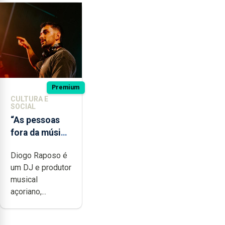
Premium
CULTURA E
SOCIAL
“As pessoas
fora da música
não têm a
Diogo Raposo é
noção do quão
um DJ e produtor
difícil é
musical
produzir uma
açoriano,...
música”