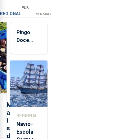
PUB
REGIONAL
VER MAIS
Pingo
Doce
abre esta
quinta-
feira nova
loja em
São
Sebastião
e cria 30
postos de
M
trabalho
a
REGIONAL
i
Navio-
s
Escola
d