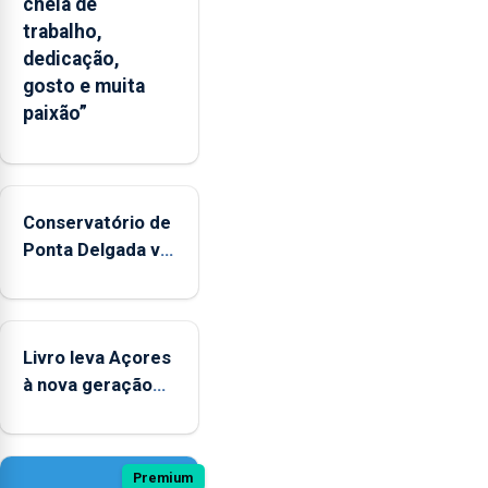
cheia de
trabalho,
dedicação,
gosto e muita
paixão”
Conservatório de
Ponta Delgada vai
contar com
novos
instrumentos
Livro leva Açores
à nova geração
açordescendente
Premium