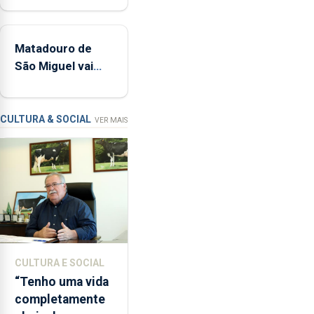
tímpanos
controlar a dívida
e
pública regional
estrados,
Matadouro de
permitindo
São Miguel vai
reforçar
ser alvo de
as
requalificação
condições
de
CULTURA & SOCIAL
VER MAIS
ensino
da
instituição
CULTURA E SOCIAL
“Tenho uma vida
completamente