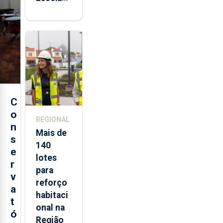
Sagres
está de
regresso
aos
Açores
C
o
REGIONAL
n
Mais de
s
140
e
lotes
r
para
v
reforço
a
habitaci
t
onal na
ó
Região