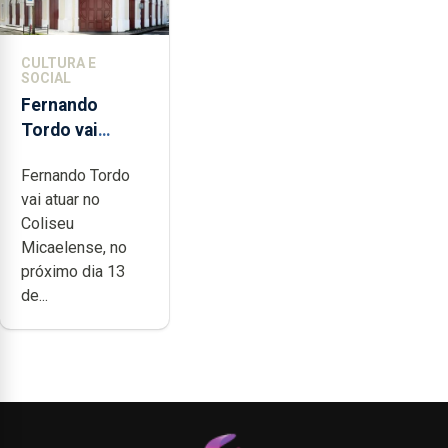
CULTURA E
SOCIAL
Fernando
Tordo vai
celebrar 60
Fernando Tordo
anos de
vai atuar no
carreira no
Coliseu
Coliseu
Micaelense, no
Micaelense
próximo dia 13
de...