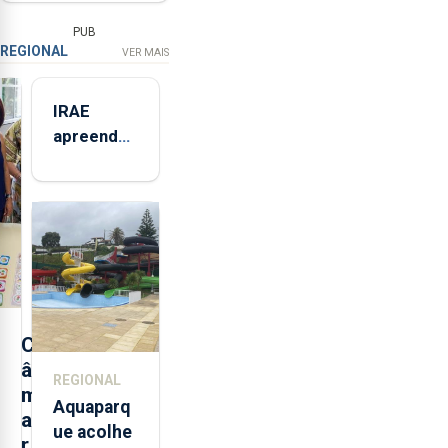
PUB
REGIONAL
VER MAIS
IRAE
apreendeu
mais de 32
toneladas
de
alimentos
entre
2021 e
2025 nos
Açores
C
â
REGIONAL
m
Aquaparq
a
ue acolhe
r