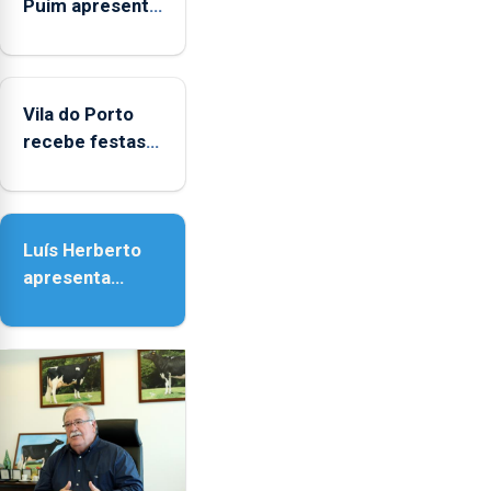
Puim apresenta
obras na
Biblioteca de
Vila do Porto
Vila do Porto
recebe festas
em honra de
Nossa Senhora
da Assunção
Luís Herberto
apresenta
‘Lugares da
Paisagem’