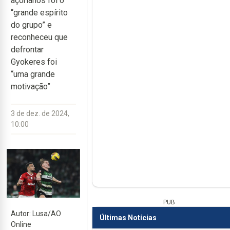
açorianos foi o
“grande espírito
do grupo” e
reconheceu que
defrontar
Gyokeres foi
“uma grande
motivação”
3 de dez. de 2024,
10:00
PUB
Autor: Lusa/AO
Últimas Notícias
Online