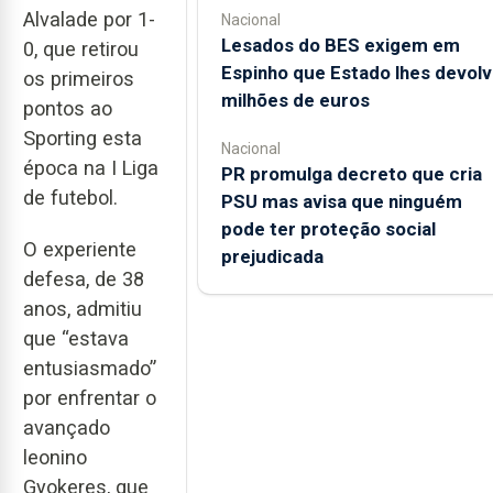
Alvalade por 1-
Nacional
Lesados do BES exigem em
0, que retirou
Espinho que Estado lhes devolv
os primeiros
milhões de euros
pontos ao
Sporting esta
Nacional
época na I Liga
PR promulga decreto que cria
de futebol.
PSU mas avisa que ninguém
pode ter proteção social
O experiente
prejudicada
defesa, de 38
anos, admitiu
que “estava
entusiasmado”
por enfrentar o
avançado
leonino
Gyokeres, que