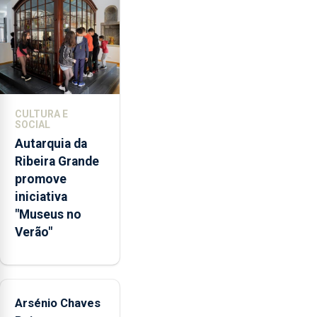
violência
doméstica,
através
da
promoção
de
competências
CULTURA E
pessoais,
SOCIAL
emocionais
Autarquia da
e
Ribeira Grande
sociais
promove
junto
iniciativa
das
"Museus no
crianças
Verão"
Arsénio Chaves