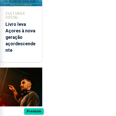
CULTURA E
SOCIAL
Livro leva
Açores à nova
geração
açordescende
nte
Premium