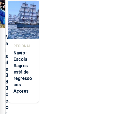
feira nova
loja em
São
Sebastião
e cria 30
postos de
M
trabalho
a
REGIONAL
i
Navio-
s
Escola
d
Sagres
e
está de
3
regresso
8
aos
0
Açores
o
c
o
r