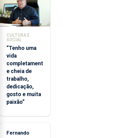
2022
e
2026.
A
ilha
CULTURA E
das
SOCIAL
Flores
“Tenho uma
apresenta
vida
um
completament
“decréscimo
e cheia de
significativo”
trabalho,
da
dedicação,
CPUE
gosto e muita
entre
paixão”
2022
e
2025
Fernando