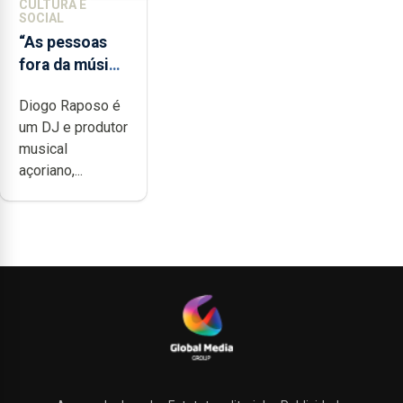
CULTURA E
SOCIAL
“As pessoas
fora da música
não têm a
Diogo Raposo é
noção do quão
um DJ e produtor
difícil é
musical
produzir uma
açoriano,...
música”