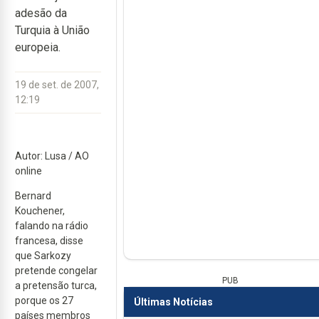
adesão da
Turquia à União
europeia.
19 de set. de 2007,
12:19
Autor: Lusa / AO
online
Bernard
Kouchener,
falando na rádio
francesa, disse
que Sarkozy
pretende congelar
PUB
a pretensão turca,
porque os 27
Últimas Notícias
países membros