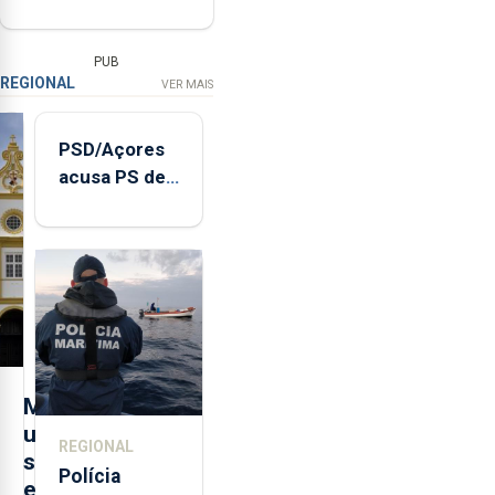
PUB
REGIONAL
VER MAIS
PSD/Açores
acusa PS de
"posição
contraditória"
sobre
evolução
turística
M
u
REGIONAL
s
Polícia
e