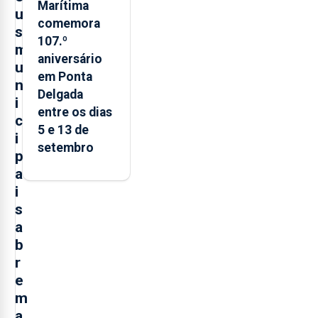
Marítima
u
comemora
s
107.º
m
aniversário
u
em Ponta
n
Delgada
i
entre os dias
c
5 e 13 de
i
setembro
p
a
i
s
a
b
r
e
m
a