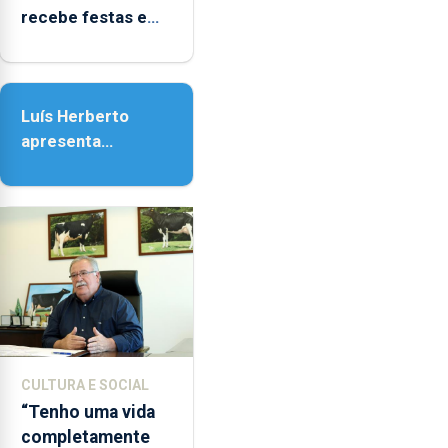
as
recebe festas em
14h00
honra de Nossa
e
Senhora da
as
Assunção
18h00.
Luís Herberto
apresenta
‘Lugares da
Paisagem’
CULTURA E SOCIAL
“Tenho uma vida
completamente