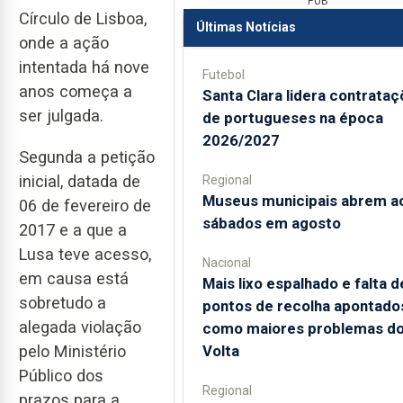
PUB
Círculo de Lisboa,
Últimas Notícias
onde a ação
intentada há nove
Futebol
anos começa a
Santa Clara lidera contrata
ser julgada.
de portugueses na época
2026/2027
Segunda a petição
inicial, datada de
Regional
Museus municipais abrem a
06 de fevereiro de
sábados em agosto
2017 e a que a
Lusa teve acesso,
Nacional
em causa está
Mais lixo espalhado e falta d
sobretudo a
pontos de recolha apontado
alegada violação
como maiores problemas d
Volta
pelo Ministério
Público dos
Regional
prazos para a