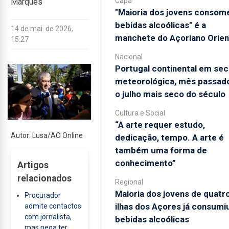
Capa
Marquês
"Maioria dos jovens consom
bebidas alcoólicas" é a
14 de mai. de 2026,
manchete do Açoriano Orien
15:27
Nacional
Portugal continental em sec
meteorológica, mês passado
o julho mais seco do século
Cultura e Social
“A arte requer estudo,
Autor: Lusa/AO Online
dedicação, tempo. A arte é
também uma forma de
conhecimento”
Artigos
relacionados
Regional
Maioria dos jovens de quatr
Procurador
ilhas dos Açores já consumi
admite contactos
com jornalista,
bebidas alcoólicas
mas nega ter