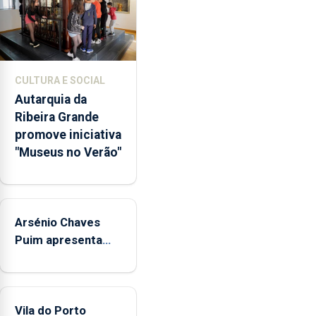
dos
museus
e
núcleos
museológicos
CULTURA E SOCIAL
integrados
Autarquia da
na
Ribeira Grande
Rede
promove iniciativa
Municipal
"Museus no Verão"
de
Museus
aos
sábados
Arsénio Chaves
durante
o
Puim apresenta
mês
obras na Biblioteca
de
de Vila do Porto
agosto,
entre
Vila do Porto