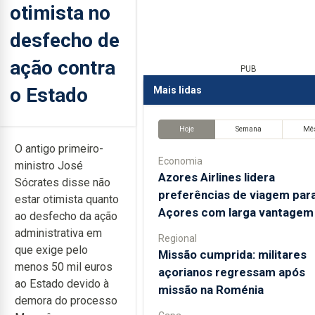
otimista no
desfecho de
ação contra
PUB
o Estado
Mais lidas
Hoje
Semana
Mê
O antigo primeiro-
Economia
ministro José
Azores Airlines lidera
Sócrates disse não
preferências de viagem par
estar otimista quanto
Açores com larga vantagem
ao desfecho da ação
administrativa em
Regional
que exige pelo
Missão cumprida: militares
menos 50 mil euros
açorianos regressam após
ao Estado devido à
missão na Roménia
demora do processo