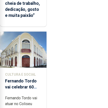
cheia de trabalho,
dedicação, gosto
e muita paixão”
CULTURA E SOCIAL
Fernando Tordo
vai celebrar 60
anos de carreira
Fernando Tordo vai
no Coliseu
atuar no Coliseu
Micaelense