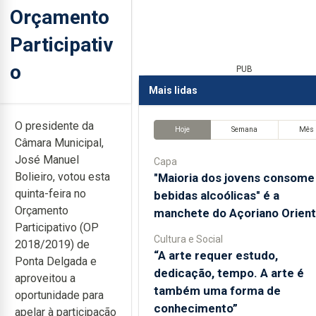
Orçamento
Participativ
o
PUB
Mais lidas
O presidente da
Hoje
Semana
Mês
Câmara Municipal,
José Manuel
Capa
Bolieiro, votou esta
"Maioria dos jovens consome
quinta-feira no
bebidas alcoólicas" é a
Orçamento
manchete do Açoriano Orient
Participativo (OP
Cultura e Social
2018/2019) de
“A arte requer estudo,
Ponta Delgada e
dedicação, tempo. A arte é
aproveitou a
também uma forma de
oportunidade para
conhecimento”
apelar à participação