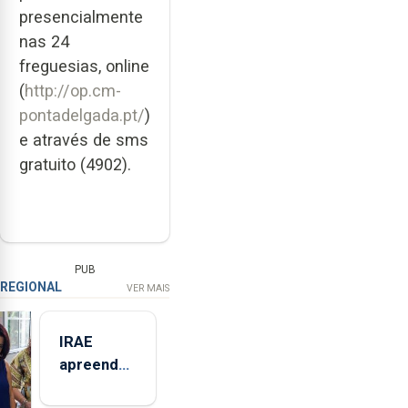
presencialmente
nas 24
freguesias, online
(
http://op.cm-
pontadelgada.pt/
)
e através de sms
gratuito (4902).
PUB
REGIONAL
VER MAIS
IRAE
apreendeu
mais de 32