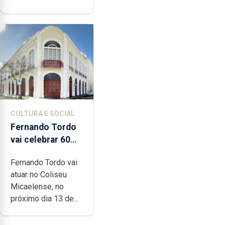
CULTURA E SOCIAL
Fernando Tordo
vai celebrar 60
anos de carreira
Fernando Tordo vai
no Coliseu
atuar no Coliseu
Micaelense
Micaelense, no
próximo dia 13 de...