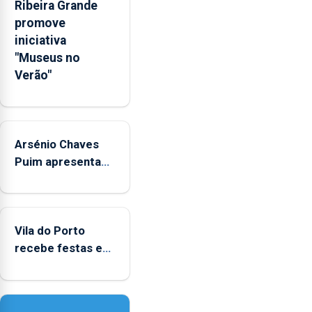
Ribeira Grande
emocionais
promove
e
iniciativa
sociais
"Museus no
junto
Verão"
das
crianças
Arsénio Chaves
Puim apresenta
obras na
Biblioteca de Vila
do Porto
Vila do Porto
recebe festas em
honra de Nossa
Senhora da
Assunção