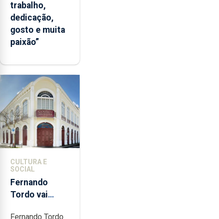
trabalho,
dedicação,
gosto e muita
paixão”
CULTURA E
SOCIAL
Fernando
Tordo vai
celebrar 60
Fernando Tordo
anos de