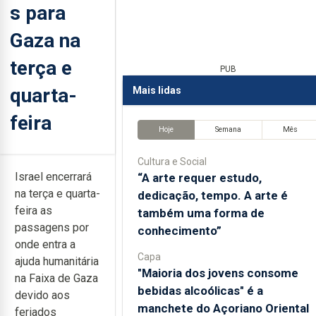
s para
Gaza na
terça e
PUB
quarta-
Mais lidas
feira
Hoje
Semana
Mês
Cultura e Social
Israel encerrará
“A arte requer estudo,
na terça e quarta-
dedicação, tempo. A arte é
feira as
também uma forma de
passagens por
conhecimento”
onde entra a
Capa
ajuda humanitária
"Maioria dos jovens consome
na Faixa de Gaza
bebidas alcoólicas" é a
devido aos
manchete do Açoriano Oriental
feriados