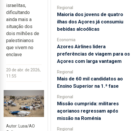
israelitas,
Regional
dificultando
Maioria dos jovens de quatro
ainda mais a
ilhas dos Açores já consumiu
situação dos
bebidas alcoólicas
dois milhões de
Economia
palestinianos
Azores Airlines lidera
que vivem no
preferências de viagem para os
enclave
Açores com larga vantagem
20 de abr. de 2026,
Regional
11:55
Mais de 60 mil candidatos ao
Ensino Superior na 1.ª fase
Regional
Missão cumprida: militares
açorianos regressam após
missão na Roménia
Autor: Lusa/AO
Regional