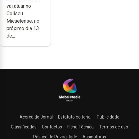
vai atuar no
carreira no
Coliseu
Coliseu
Micaelense, no
Micaelense
próximo dia 13
de...
Acerca do Jornal
Estatuto editorial
Publicidade
Classificados
Contactos
Ficha Técnica
Termos de uso
Política de Privacidade
Assinaturas