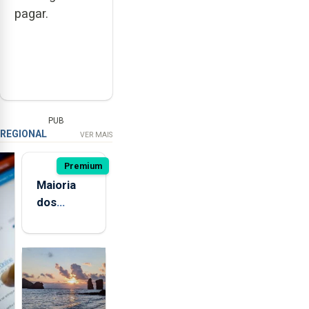
pagar.
PUB
REGIONAL
VER MAIS
Premium
Maioria
dos
jovens de
quatro
ilhas dos
Açores já
consumiu
bebidas