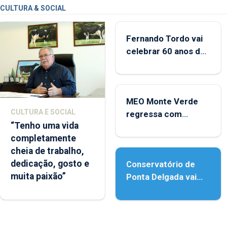
CULTURA & SOCIAL
Fernando Tordo vai
celebrar 60 anos de
carreira no Coliseu
Micaelense
MEO Monte Verde
CULTURA E SOCIAL
regressa com
“Tenho uma vida
reforço da
completamente
acessibilidade
cheia de trabalho,
dedicação, gosto e
Conservatório de
muita paixão”
Ponta Delgada vai
contar com novos
instrumentos