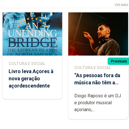
VER MAIS
Premium
CULTURA E SOCIAL
CULTURA E SOCIAL
Livro leva Açores à
“As pessoas fora da
nova geração
música não têm a
açordescendente
noção do quão
Diogo Raposo é um DJ
difícil é produzir
e produtor musical
uma música”
açoriano,...