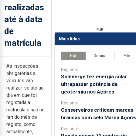
realizadas
até à data
de
PUB
Mais lidas
matrícula
Hoje
Semana
Mês
As inspecções
Regional
obrigatórias a
Solenerge fez energia solar
veículos vão
ultrapassar potência da
realizar-se até ao
geotermia nos Açores
dia em que foi
registada a
Regional
Conserveiros criticam marcas
matrícula e não no
fim do mês de
brancas com selo Marca Açore
registo, como
Regional
actualmente,
Região possui 72 pontos de