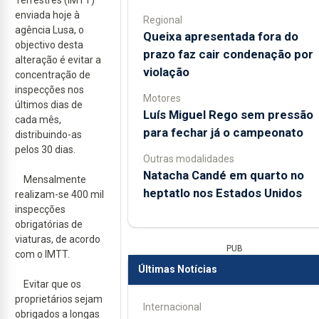
Terrestres (IMTT)
enviada hoje à
Regional
agência Lusa, o
Queixa apresentada fora do
objectivo desta
prazo faz cair condenação por
alteração é evitar a
violação
concentração de
inspecções nos
Motores
últimos dias de
Luís Miguel Rego sem pressão
cada mês,
para fechar já o campeonato
distribuindo-as
pelos 30 dias.
Outras modalidades
Natacha Candé em quarto no
Mensalmente
heptatlo nos Estados Unidos
realizam-se 400 mil
inspecções
obrigatórias de
viaturas, de acordo
PUB
com o IMTT.
Últimas Notícias
Evitar que os
proprietários sejam
Internacional
obrigados a longas