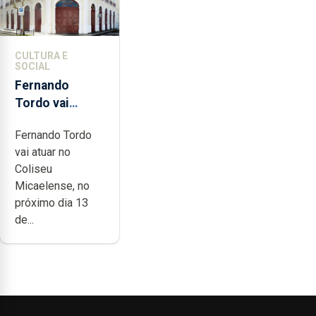
CULTURA E
SOCIAL
Fernando
Tordo vai
celebrar 60
Fernando Tordo
anos de
vai atuar no
carreira no
Coliseu
Coliseu
Micaelense, no
Micaelense
próximo dia 13
de...