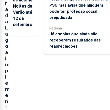
ue acolhe
r
PSU mas avisa que ninguém
Noites de
a
pode ter proteção social
Verão até
d
prejudicada
12 de
a
setembro
L
Nacional
a
Há escolas que ainda não
g
receberam resultados das
o
reapreciações
a
i
m
p
l
e
m
e
n
t