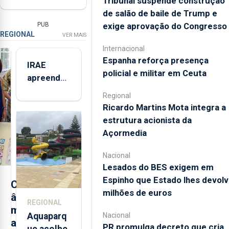
Tribunal suspende construção
de salão de baile de Trump e
exige aprovação do Congresso
PUB
REGIONAL
VER MAIS
Internacional
Espanha reforça presença
IRAE
policial e militar em Ceuta
apreendeu
mais de 32
Regional
toneladas
Ricardo Martins Mota integra a
de
estrutura acionista da
alimentos
Açormedia
entre
2021 e
Nacional
Lesados do BES exigem em
2025 nos
Espinho que Estado lhes devolv
Açores
C
milhões de euros
â
REGIONAL
m
Nacional
Aquaparq
a
PR promulga decreto que cria