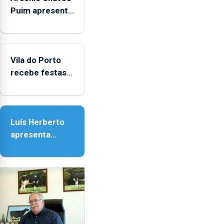
Puim apresenta
obras na
Biblioteca de
Vila do Porto
Vila do Porto
recebe festas
em honra de
Nossa Senhora
da Assunção
Luís Herberto
apresenta
‘Lugares da
Paisagem’