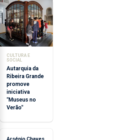
violência
doméstica,
através
da
promoção
de
competências
CULTURA E
pessoais,
SOCIAL
emocionais
Autarquia da
e
Ribeira Grande
sociais
promove
junto
iniciativa
das
"Museus no
crianças
Verão"
Arsénio Chaves