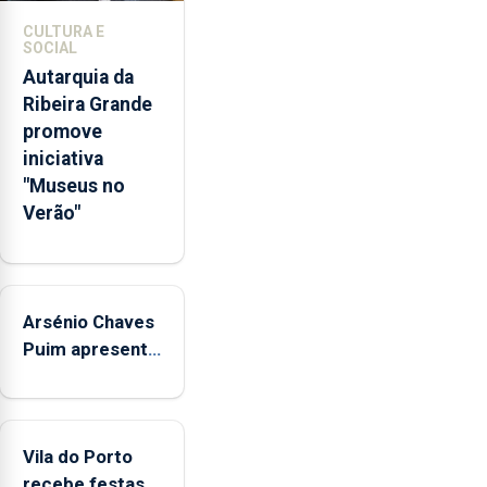
competências
CULTURA E
pessoais,
SOCIAL
emocionais
Autarquia da
e
Ribeira Grande
sociais
promove
junto
iniciativa
das
"Museus no
crianças
Verão"
Arsénio Chaves
Puim apresenta
obras na
Biblioteca de
Vila do Porto
Vila do Porto
recebe festas