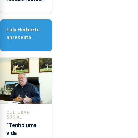
em honra de
Nossa Senhora
da Assunção
Luís Herberto
apresenta
‘Lugares da
Paisagem’
CULTURA E
SOCIAL
“Tenho uma
vida