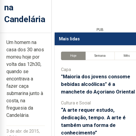
na
Candelária
PUB
Mais lidas
Um homem na
casa dos 30 anos
Hoje
Semana
Mês
morreu hoje por
volta das 12h30,
Capa
quando se
"Maioria dos jovens consome
encontrava a
bebidas alcoólicas" é a
fazer caça
manchete do Açoriano Oriental
submarina junto à
costa, na
Cultura e Social
freguesia da
“A arte requer estudo,
Candelária.
dedicação, tempo. A arte é
também uma forma de
3 de abr. de 2015,
conhecimento”