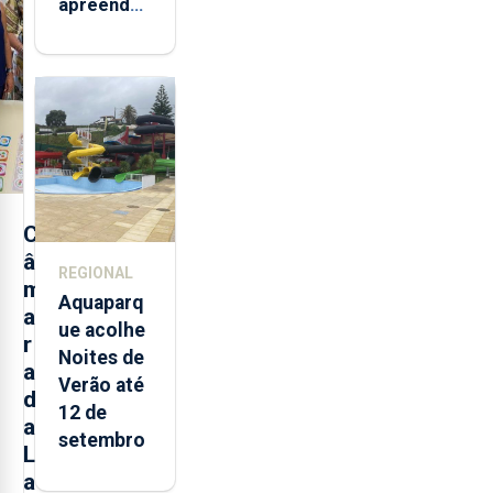
apreendeu
mais de 32
toneladas
de
alimentos
entre
2021 e
2025 nos
Açores
C
â
REGIONAL
m
Aquaparq
a
ue acolhe
r
Noites de
a
Verão até
d
12 de
a
setembro
L
a