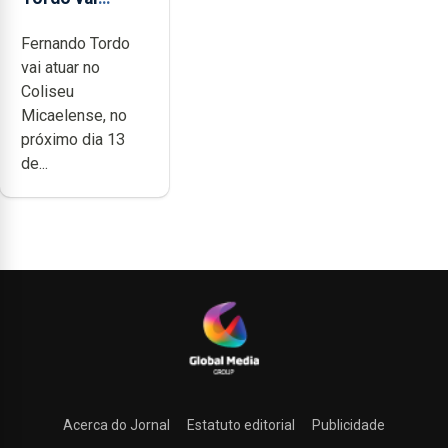
celebrar 60
Fernando Tordo
anos de
vai atuar no
carreira no
Coliseu
Coliseu
Micaelense, no
Micaelense
próximo dia 13
de...
Acerca do Jornal
Estatuto editorial
Publicidade