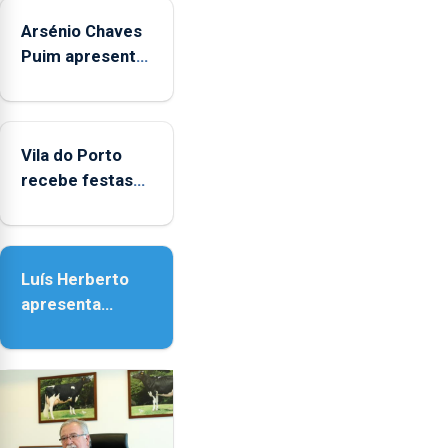
Arsénio Chaves
Puim apresenta
obras na
Biblioteca de
Vila do Porto
Vila do Porto
recebe festas
em honra de
Nossa Senhora
da Assunção
Luís Herberto
apresenta
‘Lugares da
Paisagem’