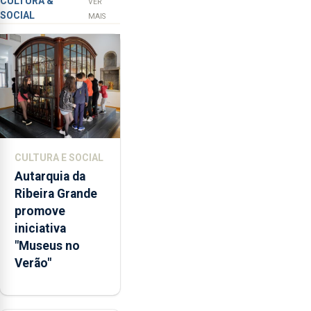
CULTURA &
VER
SOCIAL
os
MAIS
65
milhões
de
euros
e
abrange
767
respostas
CULTURA E SOCIAL
habitacionais,
Autarquia da
anunciou
Ribeira Grande
o
promove
Governo
iniciativa
Regional.
"Museus no
Verão"