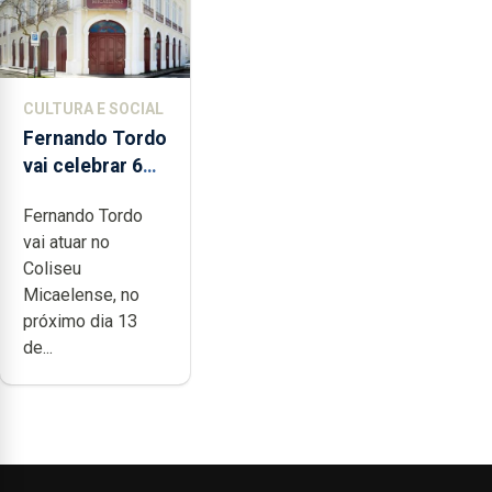
CULTURA E SOCIAL
Fernando Tordo
vai celebrar 60
anos de carreira
Fernando Tordo
no Coliseu
vai atuar no
Micaelense
Coliseu
Micaelense, no
próximo dia 13
de...