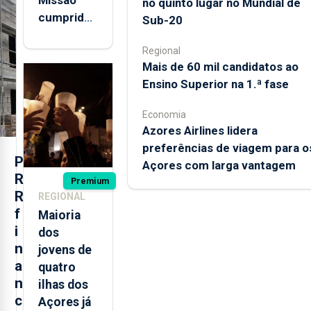
no quinto lugar no Mundial de
cumprida:
Sub-20
militares
Regional
açorianos
Mais de 60 mil candidatos ao
regressam
Ensino Superior na 1.ª fase
após
missão na
Economia
Roménia
Azores Airlines lidera
preferências de viagem para o
P
Açores com larga vantagem
R
Premium
R
REGIONAL
f
Maioria
i
dos
n
jovens de
a
quatro
n
ilhas dos
c
Açores já