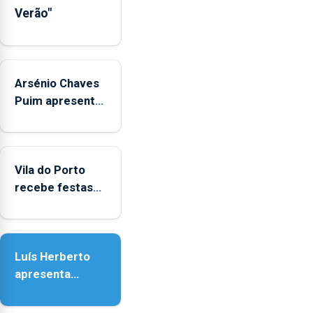
Verão"
Arsénio Chaves
Puim apresenta
obras na
Biblioteca de
Vila do Porto
Vila do Porto
recebe festas
em honra de
Nossa Senhora
da Assunção
Luís Herberto
apresenta
‘Lugares da
Paisagem’