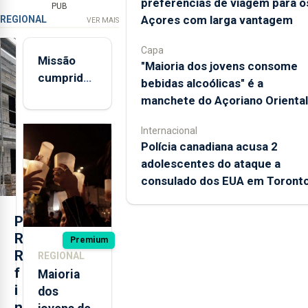
preferências de viagem para o
PUB
Açores com larga vantagem
REGIONAL
VER MAIS
Capa
Missão
"Maioria dos jovens consome
cumprida:
bebidas alcoólicas" é a
militares
manchete do Açoriano Oriental
açorianos
regressam
Internacional
Polícia canadiana acusa 2
após
adolescentes do ataque a
missão na
consulado dos EUA em Toront
Roménia
P
R
Premium
R
REGIONAL
f
Maioria
i
dos
n