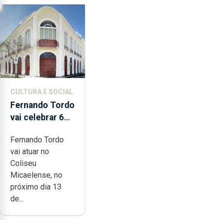
CULTURA E SOCIAL
Fernando Tordo
vai celebrar 60
anos de carreira
Fernando Tordo
no Coliseu
vai atuar no
Micaelense
Coliseu
Micaelense, no
próximo dia 13
de...