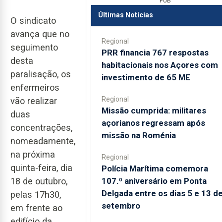
PUB
Últimas Notícias
O sindicato
avança que no
Regional
seguimento
PRR financia 767 respostas
desta
habitacionais nos Açores com
paralisação, os
investimento de 65 ME
enfermeiros
Regional
vão realizar
Missão cumprida: militares
duas
açorianos regressam após
concentrações,
missão na Roménia
nomeadamente,
na próxima
Regional
quinta-feira, dia
Polícia Marítima comemora
107.º aniversário em Ponta
18 de outubro,
Delgada entre os dias 5 e 13 d
pelas 17h30,
setembro
em frente ao
edifício da