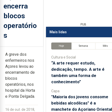
encerra
blocos
operatório
PUB
Mais lidas
s
Hoje
Semana
Mês
A greve dos
Cultura e Social
enfermeiros nos
“A arte requer estudo,
Açores levou ao
dedicação, tempo. A arte é
encerramento de
também uma forma de
blocos
conhecimento”
operatórios, nos
hospital da Horta
Capa
e Ponta Delgada.
"Maioria dos jovens consome
bebidas alcoólicas" é a
manchete do Açoriano Oriental
16 de out. de 2018,