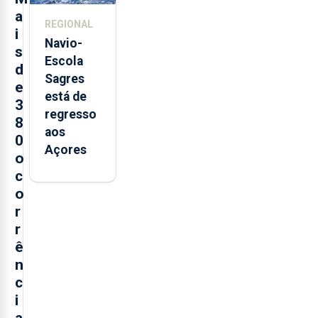
trabalho
a
REGIONAL
i
Navio-
s
Escola
d
Sagres
e
está de
3
regresso
8
aos
0
Açores
o
c
o
r
r
ê
n
c
i
a