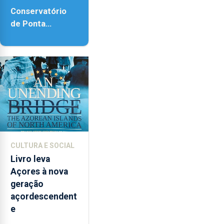
Conservatório
de Ponta
Delgada vai
contar com
novos
instrumentos
CULTURA E SOCIAL
Livro leva
Açores à nova
geração
açordescendent
e