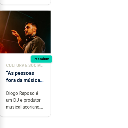
Premium
CULTURA E SOCIAL
“As pessoas
fora da música
não têm a noção
Diogo Raposo é
do quão difícil é
um DJ e produtor
produzir uma
musical açoriano,...
música”