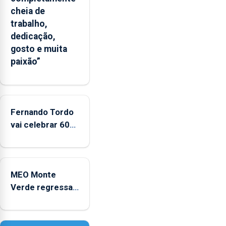
Flores
cheia de
apresenta
trabalho,
um
dedicação,
“decréscimo
gosto e muita
significativo”
paixão”
da
CPUE
entre
2022
e
Fernando Tordo
2025
vai celebrar 60
anos de carreira
no Coliseu
Micaelense
MEO Monte
Verde regressa
com reforço da
acessibilidade