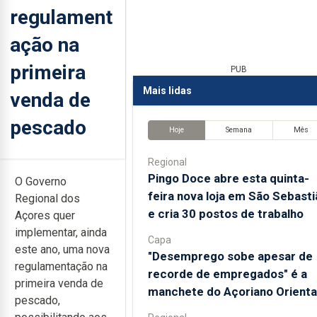
regulament
ação na
primeira
PUB
Mais lidas
venda de
pescado
Hoje
Semana
Mês
Regional
Pingo Doce abre esta quinta-
O Governo
feira nova loja em São Sebasti
Regional dos
e cria 30 postos de trabalho
Açores quer
implementar, ainda
Capa
este ano, uma nova
"Desemprego sobe apesar de
regulamentação na
recorde de empregados" é a
primeira venda de
manchete do Açoriano Orienta
pescado,