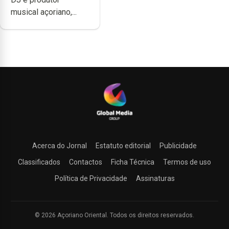
uma música”
musical açoriano,...
Acerca do Jornal
Estatuto editorial
Publicidade
Classificados
Contactos
Ficha Técnica
Termos de uso
Política de Privacidade
Assinaturas
© 2026 Açoriano Oriental. Todos os direitos reservados.