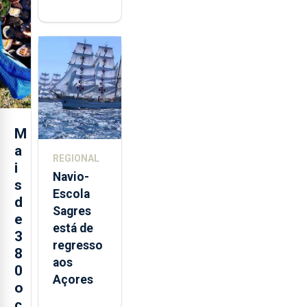
abre esta
quinta-
feira nova
loja em
São
Sebastião
e cria 30
postos de
M
trabalho
a
REGIONAL
i
Navio-
s
Escola
d
Sagres
e
está de
3
regresso
8
aos
0
Açores
o
c