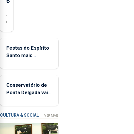
6
Açores
registaram
mais
de
380
Festas do Espírito
ocorrências
Santo mais
e
ecológicas
mais
de
160
Conservatório de
inspeções
Ponta Delgada vai
relacionadas
contar com novos
com
instrumentos
a
apanha
CULTURA & SOCIAL
VER MAIS
ilegal
de