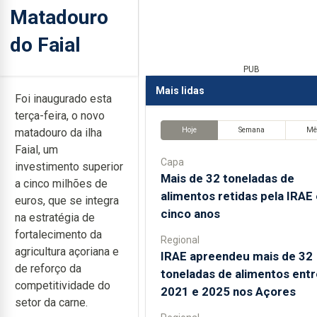
Matadouro
do Faial
PUB
Mais lidas
Foi inaugurado esta
terça-feira, o novo
Hoje
Semana
Mê
matadouro da ilha
Faial, um
Capa
investimento superior
Mais de 32 toneladas de
a cinco milhões de
alimentos retidas pela IRAE
euros, que se integra
cinco anos
na estratégia de
fortalecimento da
Regional
agricultura açoriana e
IRAE apreendeu mais de 32
de reforço da
toneladas de alimentos entr
competitividade do
2021 e 2025 nos Açores
setor da carne.