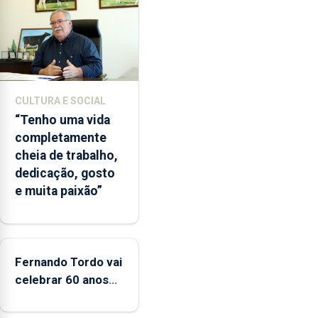
lapas
entre
2022
e
2026.
A
CULTURA E SOCIAL
ilha
“Tenho uma vida
das
completamente
Flores
cheia de trabalho,
apresenta
dedicação, gosto
um
e muita paixão”
“decréscimo
significativo”
da
CPUE
entre
Fernando Tordo vai
2022
celebrar 60 anos
e
de carreira no
2025
Coliseu Micaelense