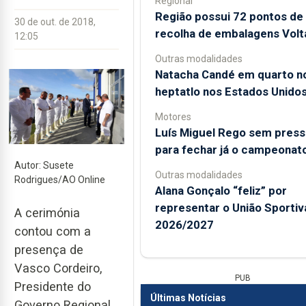
Regional
Região possui 72 pontos de
30 de out. de 2018,
recolha de embalagens Volt
12:05
Outras modalidades
Natacha Candé em quarto n
heptatlo nos Estados Unido
Motores
Luís Miguel Rego sem pres
para fechar já o campeonat
Autor: Susete
Outras modalidades
Rodrigues/AO Online
Alana Gonçalo “feliz” por
representar o União Sporti
A cerimónia
2026/2027
contou com a
presença de
Vasco Cordeiro,
PUB
Presidente do
Últimas Notícias
Governo Regional,