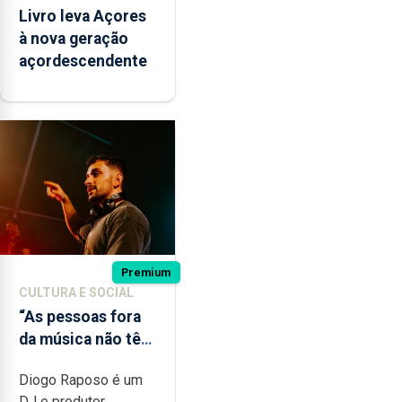
Livro leva Açores
à nova geração
açordescendente
Premium
CULTURA E SOCIAL
“As pessoas fora
da música não têm
a noção do quão
Diogo Raposo é um
difícil é produzir
DJ e produtor