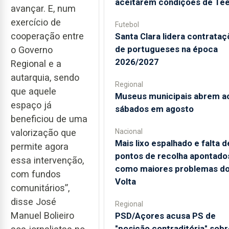
aceitarem condições de Te
avançar. E, num
exercício de
Futebol
cooperação entre
Santa Clara lidera contrata
de portugueses na época
o Governo
2026/2027
Regional e a
autarquia, sendo
Regional
que aquele
Museus municipais abrem a
espaço já
sábados em agosto
beneficiou de uma
valorização que
Nacional
Mais lixo espalhado e falta d
permite agora
pontos de recolha apontado
essa intervenção,
como maiores problemas d
com fundos
Volta
comunitários”,
disse José
Regional
Manuel Bolieiro
PSD/Açores acusa PS de
"posição contraditória" sobr