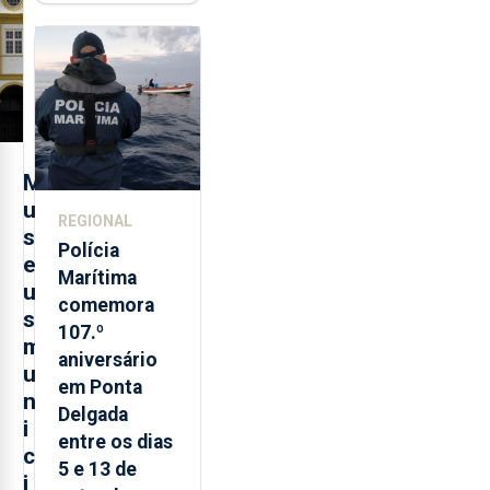
contraditória"
sobre
evolução
turística
M
u
REGIONAL
s
Polícia
e
Marítima
u
comemora
s
107.º
m
aniversário
u
em Ponta
n
Delgada
i
entre os dias
c
5 e 13 de
i