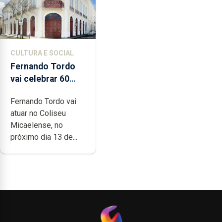
CULTURA E SOCIAL
Fernando Tordo
vai celebrar 60
anos de carreira
Fernando Tordo vai
no Coliseu
atuar no Coliseu
Micaelense
Micaelense, no
próximo dia 13 de...