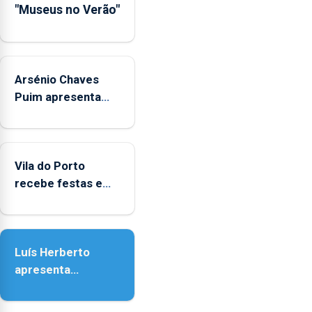
"Museus no Verão"
de
Museus
aos
sábados
Arsénio Chaves
durante
o
Puim apresenta
mês
obras na Biblioteca
de
de Vila do Porto
agosto,
entre
Vila do Porto
as
recebe festas em
14h00
honra de Nossa
e
Senhora da
as
Assunção
18h00.
Luís Herberto
apresenta
‘Lugares da
Paisagem’