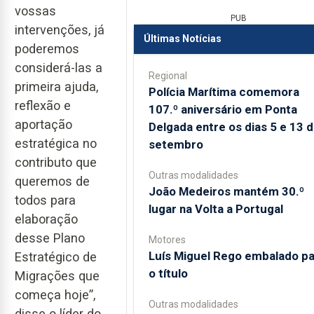
vossas
PUB
intervenções, já
Últimas Notícias
poderemos
considerá-las a
Regional
primeira ajuda,
Polícia Marítima comemora
reflexão e
107.º aniversário em Ponta
aportação
Delgada entre os dias 5 e 13 
estratégica no
setembro
contributo que
Outras modalidades
queremos de
João Medeiros mantém 30.º
todos para
lugar na Volta a Portugal
elaboração
desse Plano
Motores
Luís Miguel Rego embalado pa
Estratégico de
o título
Migrações que
começa hoje”,
Outras modalidades
disse o líder do