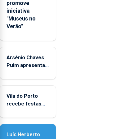
promove
iniciativa
"Museus no
Verão"
Arsénio Chaves
Puim apresenta
obras na
Biblioteca de Vila
do Porto
Vila do Porto
recebe festas
em honra de
Nossa Senhora
da Assunção
Luís Herberto