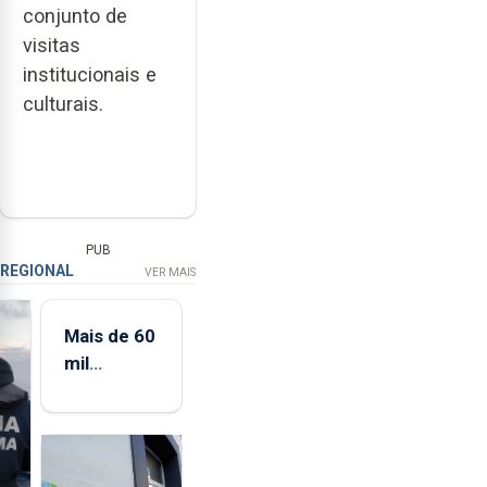
conjunto de
visitas
institucionais e
culturais.
PUB
REGIONAL
VER MAIS
Mais de 60
mil
candidatos
ao Ensino
Superior
na 1.ª fase