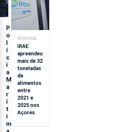
P
o
REGIONAL
l
IRAE
í
apreendeu
c
mais de 32
i
toneladas
a
de
M
alimentos
a
entre
r
2021 e
í
2025 nos
t
Açores
i
m
a