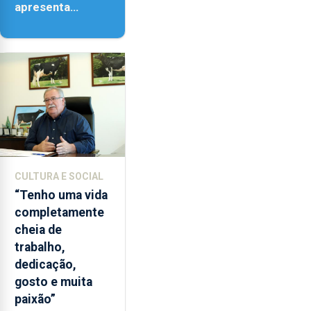
apresenta
‘Lugares da
Paisagem’
CULTURA E SOCIAL
“Tenho uma vida
completamente
cheia de
trabalho,
dedicação,
gosto e muita
paixão”