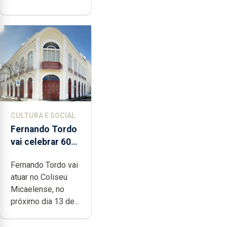
CULTURA E SOCIAL
Fernando Tordo
vai celebrar 60
anos de carreira
Fernando Tordo vai
no Coliseu
atuar no Coliseu
Micaelense
Micaelense, no
próximo dia 13 de...