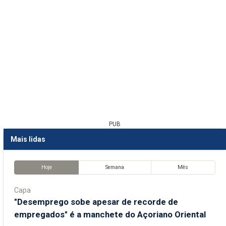
PUB
Mais lidas
Hoje
Semana
Mês
Capa
"Desemprego sobe apesar de recorde de
empregados" é a manchete do Açoriano Oriental