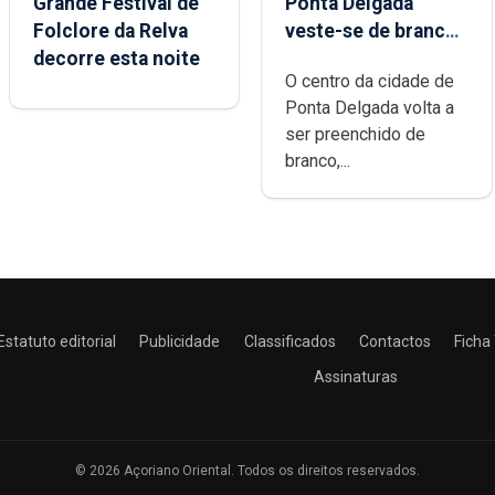
Grande Festival de
Ponta Delgada
Folclore da Relva
veste-se de branco
decorre esta noite
sábado
O centro da cidade de
Ponta Delgada volta a
ser preenchido de
branco,...
Estatuto editorial
Publicidade
Classificados
Contactos
Ficha
Assinaturas
© 2026 Açoriano Oriental. Todos os direitos reservados.