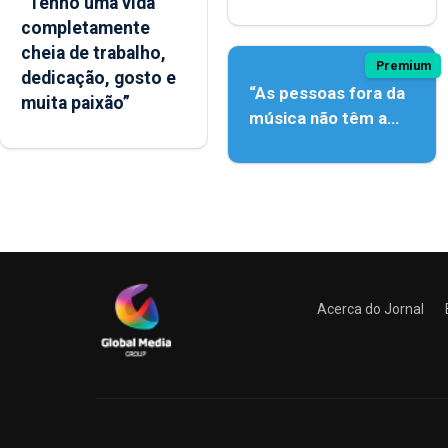
“Tenho uma vida
açordescendente
completamente
cheia de trabalho,
Premium
dedicação, gosto e
“As pessoas fora da
muita paixão”
música não têm a
noção do quão difícil
é produzir uma
música”
Acerca do Jornal