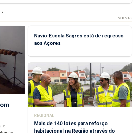
UB
VER MAIS
Navio-Escola Sagres está de regresso
aos Açores
 com
REGIONAL
Mais de 140 lotes para reforço
habitacional na Região através do
ondições de ensino da instituição