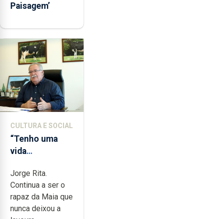
Paisagem’
CULTURA E SOCIAL
“Tenho uma
vida
completamente
Jorge Rita.
cheia de
Continua a ser o
trabalho,
rapaz da Maia que
dedicação,
nunca deixou a
gosto e muita