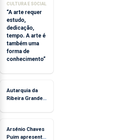
CULTURA E SOCIAL
“A arte requer
estudo,
dedicação,
tempo. A arte é
também uma
forma de
conhecimento”
Autarquia da
Ribeira Grande
promove
iniciativa
"Museus no
Arsénio Chaves
Verão"
Puim apresenta