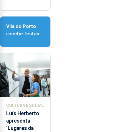
obras na
Biblioteca de
Vila do Porto
Vila do Porto
recebe festas
em honra de
Nossa Senhora
da Assunção
CULTURA E SOCIAL
Luís Herberto
apresenta
‘Lugares da