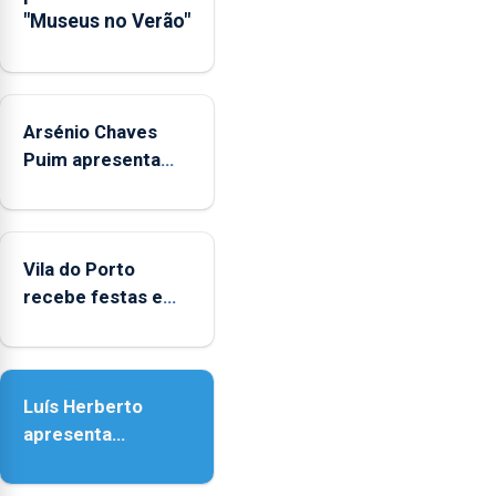
"Museus no Verão"
de
Museus
aos
sábados
Arsénio Chaves
durante
o
Puim apresenta
mês
obras na Biblioteca
de
de Vila do Porto
agosto,
entre
Vila do Porto
as
recebe festas em
14h00
honra de Nossa
e
Senhora da
as
Assunção
18h00.
Luís Herberto
apresenta
‘Lugares da
Paisagem’