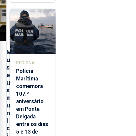
contraditória"
sobre
evolução
turística
M
u
REGIONAL
s
Polícia
e
Marítima
u
comemora
s
107.º
m
aniversário
u
em Ponta
n
Delgada
i
entre os dias
c
5 e 13 de
i