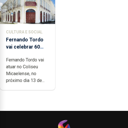
CULTURA E SOCIAL
Fernando Tordo
vai celebrar 60
anos de carreira
Fernando Tordo vai
no Coliseu
atuar no Coliseu
Micaelense
Micaelense, no
próximo dia 13 de...