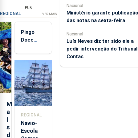
Nacional
PUB
Ministério garante publicaçã
REGIONAL
VER MAIS
das notas na sexta-feira
Pingo
Nacional
Doce
Luís Neves diz ter sido ele a
abre esta
pedir intervenção do Tribunal
quinta-
Contas
feira nova
loja em
São
Sebastião
e cria 30
postos de
M
trabalho
a
REGIONAL
i
Navio-
s
Escola
d