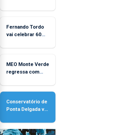
da
CPUE
entre
2022
Fernando Tordo
e
vai celebrar 60
2025
anos de carreira
no Coliseu
Micaelense
MEO Monte Verde
regressa com
reforço da
acessibilidade
Conservatório de
Ponta Delgada vai
contar com novos
instrumentos