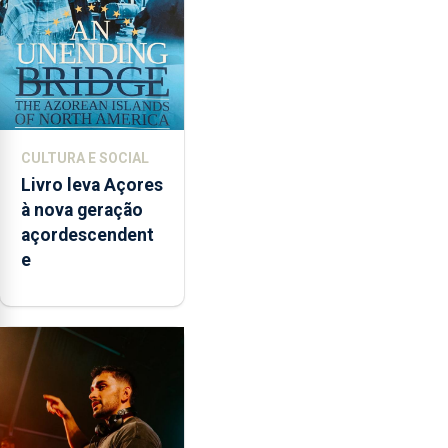
CULTURA E SOCIAL
Livro leva Açores
à nova geração
açordescendent
e