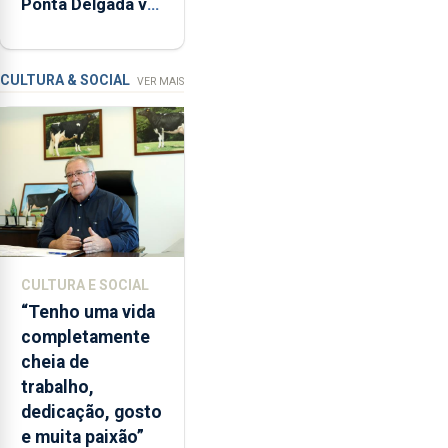
Ponta Delgada vai
relacionadas
contar com novos
com
instrumentos
a
apanha
CULTURA & SOCIAL
VER MAIS
ilegal
de
lapas
entre
2022
e
2026.
A
CULTURA E SOCIAL
ilha
“Tenho uma vida
das
completamente
Flores
cheia de
apresenta
trabalho,
um
dedicação, gosto
“decréscimo
e muita paixão”
significativo”