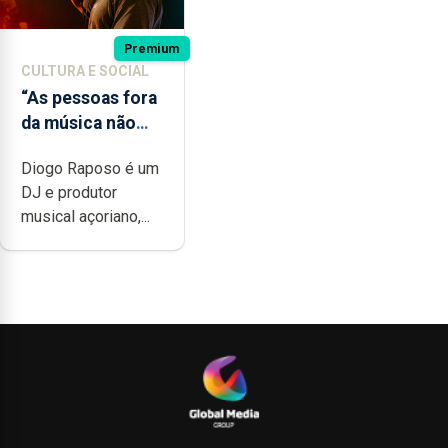
Premium
CULTURA E SOCIAL
“As pessoas fora
da música não
têm a noção do
Diogo Raposo é um
quão difícil é
DJ e produtor
produzir uma
musical açoriano,...
música”