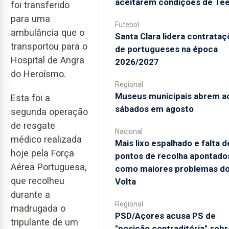
aceitarem condições de Te
foi transferido
para uma
Futebol
ambulância que o
Santa Clara lidera contrata
transportou para o
de portugueses na época
Hospital de Angra
2026/2027
do Heroísmo.
Regional
Museus municipais abrem a
Esta foi a
sábados em agosto
segunda operação
de resgate
Nacional
médico realizada
Mais lixo espalhado e falta d
hoje pela Força
pontos de recolha apontado
Aérea Portuguesa,
como maiores problemas d
que recolheu
Volta
durante a
Regional
madrugada o
PSD/Açores acusa PS de
tripulante de um
"posição contraditória" sobr