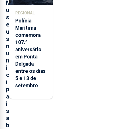
M
u
REGIONAL
s
Polícia
e
Marítima
u
comemora
s
107.º
m
aniversário
u
em Ponta
n
Delgada
i
entre os dias
c
5 e 13 de
i
setembro
p
a
i
s
a
b