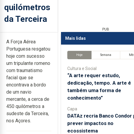
quilómetros
da Terceira
PUB
Mais lidas
A Força Aérea
Portuguesa resgatou
Hoje
Semana
Mê
hoje com sucesso
um tripulante romeno
Cultura e Social
com traumatismo
“A arte requer estudo,
facial que se
dedicação, tempo. A arte é
encontrava a bordo
também uma forma de
de um navio
conhecimento”
mercante, a cerca de
450 quilómetros a
Capa
sudeste da Terceira,
DATAz recria Banco Condor 
nos Açores.
prever impactos no
ecossistema