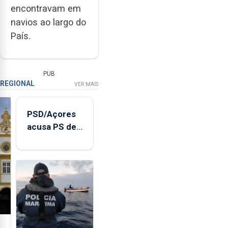
encontravam em
navios ao largo do
País.
PUB
REGIONAL
VER MAIS
PSD/Açores
acusa PS de
"posição
contraditória"
sobre
evolução
turística