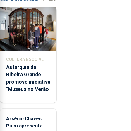
garante
a
abertura
dos
museus
e
núcleos
museológicos
CULTURA E SOCIAL
integrados
Autarquia da
na
Ribeira Grande
Rede
promove iniciativa
Municipal
"Museus no Verão"
de
Museus
aos
sábados
Arsénio Chaves
durante
o
Puim apresenta