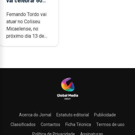
vai celebrar 60
anos de carreira
Fernando Tordo vai
no Coliseu
atuar no Coliseu
Micaelense
Micaelense, no
próximo dia 13 de...
Acerca do Jornal
Estatuto editorial
Publicidade
Classificados
Contactos
Ficha Técnica
Termos de uso
Política de Privacidade
Assinaturas