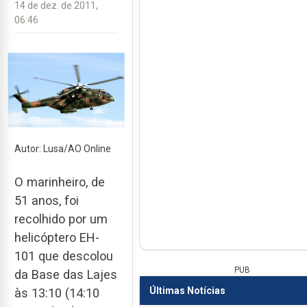
14 de dez. de 2011,
06:46
Autor: Lusa/AO Online
O marinheiro, de
51 anos, foi
recolhido por um
helicóptero EH-
101 que descolou
PUB
da Base das Lajes
Últimas Notícias
às 13:10 (14:10