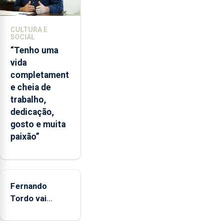
2026.
A
ilha
CULTURA E
das
SOCIAL
Flores
“Tenho uma
apresenta
vida
um
completament
“decréscimo
e cheia de
significativo”
trabalho,
da
dedicação,
CPUE
gosto e muita
entre
paixão”
2022
e
2025
Fernando
Tordo vai
celebrar 60