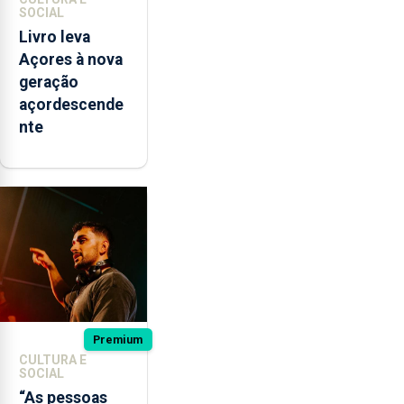
SOCIAL
Livro leva
Açores à nova
geração
açordescende
nte
Premium
CULTURA E
SOCIAL
“As pessoas