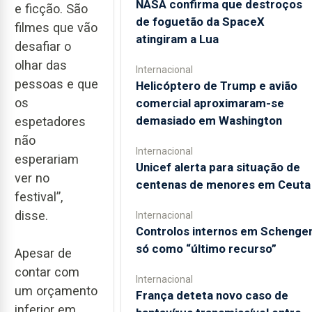
NASA confirma que destroços
e ficção. São
de foguetão da SpaceX
filmes que vão
atingiram a Lua
desafiar o
olhar das
Internacional
pessoas e que
Helicóptero de Trump e avião
os
comercial aproximaram-se
demasiado em Washington
espetadores
não
Internacional
esperariam
Unicef alerta para situação de
ver no
centenas de menores em Ceuta
festival”,
disse.
Internacional
Controlos internos em Schenge
só como “último recurso”
Apesar de
contar com
Internacional
um orçamento
França deteta novo caso de
inferior em