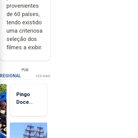
provenientes
de 60 países,
tendo existido
uma criteriosa
seleção dos
filmes a exibir.
PUB
REGIONAL
VER MAIS
Pingo
Doce
abre esta
quinta-
feira nova
loja em