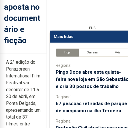
aposta no
document
ário e
PUB
Mais lidas
ficção
Hoje
Semana
Mês
A 2ª edição do
Regional
Panazorean
Pingo Doce abre esta quinta-
International Film
feira nova loja em São Sebastiã
Festival vai
e cria 30 postos de trabalho
decorrer de 11 a
20 de abril, em
Regional
67 pessoas retiradas de parque
Ponta Delgada,
apresentando um
de campismo na ilha Terceira
total de 37
Regional
filmes entre
Proteção Civil atualiza para nov