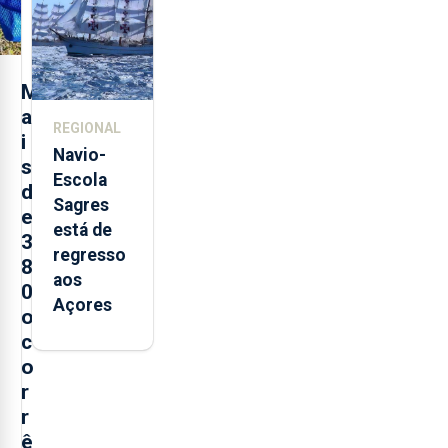
São
Sebastião
e cria 30
postos de
M
trabalho
a
REGIONAL
i
Navio-
s
Escola
d
Sagres
e
está de
3
regresso
8
aos
0
Açores
o
c
o
r
r
ê