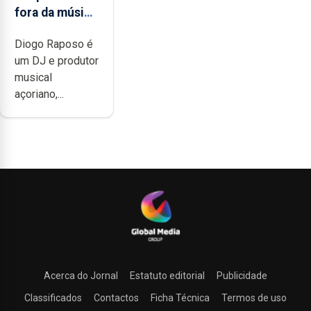
fora da música
não têm a
Diogo Raposo é
noção do quão
um DJ e produtor
difícil é
musical
produzir uma
açoriano,...
música”
Acerca do Jornal
Estatuto editorial
Publicidade
Classificados
Contactos
Ficha Técnica
Termos de uso