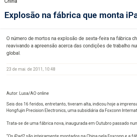
China
Explosão na fábrica que monta iP
O número de mortos na explosão de sexta-feira na fábrica ch
reavivando a apreensão acerca das condições de trabalho nu
global.
23 de mai. de 2011, 10:48
Autor: Lusa/AO online
Seis dos 16 feridos, entretanto, tiveram alta, indicou hoje a impren
Hongfujin Precision Electronics, uma subsidiária da Foxconn Internat
Trata-se de uma fábrica nova, inaugurada em Outubro passado num p
“Os iPad2 são inteiramente montados na China pela Foxconn e a fá