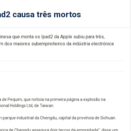
ad2 causa três mortos
inesa que monta os Ipad2 da Apple subiu para três,
m dos maiores subempreiteiros da indústria electrónica
sa de Pequim, que noticia na primeira página a explosão na
ional Holdings Ltd, de Taiwan.
arque industrial da Chengdu, capital da província de Sichuan.
brica de Chengdu assegura dois terços da empreitada”, disse um