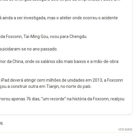
tá ainda a ser investigada, mas o atelier onde ocorreu o acidente
o da Foxconn, Tai-Ming Gou, voou para Chengdu.
 suicidaram-se no ano passado.
rior da China, onde os salários são mais baixos e a mão-de-obra
 iPad deverá atingir cem milhões de unidades em 2013, a Foxconn
u a construir outra em Tianjin, no norte do país.
rou apenas 76 dias, “um recorde” na história da Foxconn, realçou
UB
VER MAIS