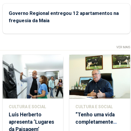
Governo Regional entregou 12 apartamentos na
freguesia da Maia
VER MAIS
CULTURA E SOCIAL
CULTURA E SOCIAL
Luís Herberto
“Tenho uma vida
apresenta ‘Lugares
completamente
da Paisagem’
cheia de trabalho,