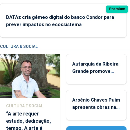
Premium
DATAz cria gémeo digital do banco Condor para
prever impactos no ecossistema
CULTURA & SOCIAL
Autarquia da Ribeira
Grande promove
iniciativa "Museus no
Verão"
Arsénio Chaves Puim
CULTURA E SOCIAL
apresenta obras na
“A arte requer
Biblioteca de Vila do
estudo, dedicação,
Porto
tempo. A arte é