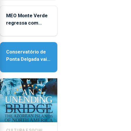
Coliseu Micaelense
MEO Monte Verde
regressa com
reforço da
acessibilidade
Conservatório de
Ponta Delgada vai
contar com novos
instrumentos
CULTURA E SOCIAL