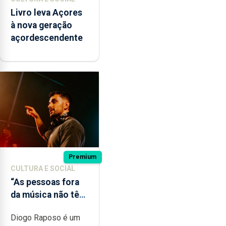
Livro leva Açores
à nova geração
açordescendente
Premium
CULTURA E SOCIAL
“As pessoas fora
da música não têm
a noção do quão
Diogo Raposo é um
difícil é produzir