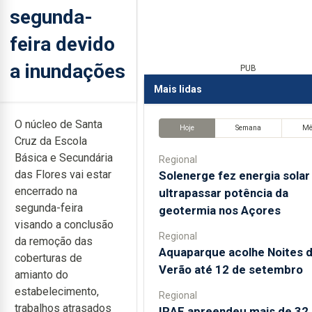
segunda-
feira devido
a inundações
PUB
Mais lidas
O núcleo de Santa
Hoje
Semana
M
Cruz da Escola
Básica e Secundária
Regional
das Flores vai estar
Solenerge fez energia solar
encerrado na
ultrapassar potência da
segunda-feira
geotermia nos Açores
visando a conclusão
Regional
da remoção das
Aquaparque acolhe Noites 
coberturas de
Verão até 12 de setembro
amianto do
estabelecimento,
Regional
trabalhos atrasados
IRAE apreendeu mais de 32