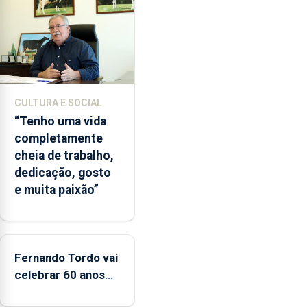
terceira
vez
desde
o
início
da
época
CULTURA E SOCIAL
balnear
“Tenho uma vida
completamente
cheia de trabalho,
dedicação, gosto
e muita paixão”
Fernando Tordo vai
celebrar 60 anos
de carreira no