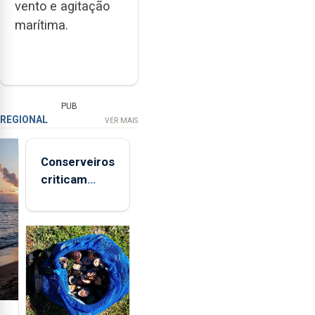
vento e agitação
marítima.
PUB
REGIONAL
VER MAIS
Conserveiros
criticam
marcas
brancas com
selo Marca
Açores