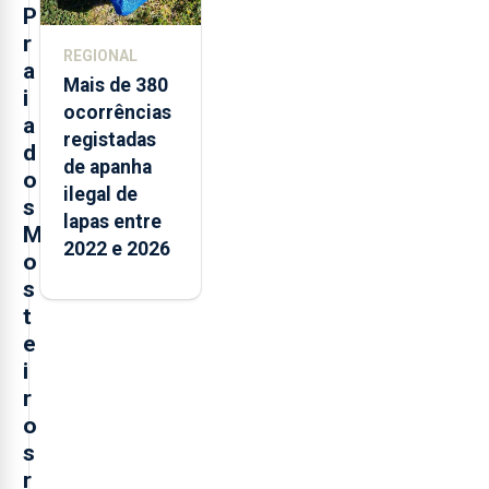
P
r
REGIONAL
a
Mais de 380
i
ocorrências
a
registadas
d
de apanha
o
ilegal de
s
lapas entre
M
2022 e 2026
o
s
t
e
i
r
o
s
r