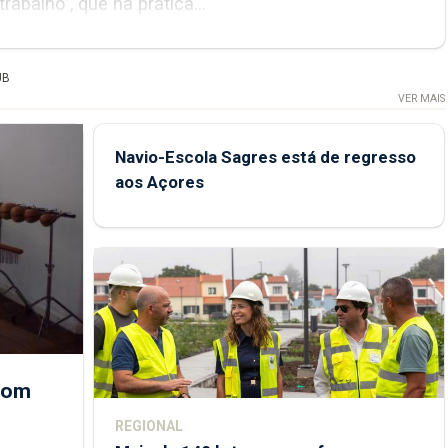
educativo seja utilizado como uma “metodologia de trabalho”, que na prática...
UB
VER MAIS
Navio-Escola Sagres está de regresso
aos Açores
 com
REGIONAL