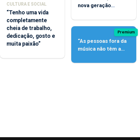
CULTURA E SOCIAL
nova geração
“Tenho uma vida
açordescendente
completamente
cheia de trabalho,
Premium
dedicação, gosto e
“As pessoas fora da
muita paixão”
música não têm a
noção do quão difícil
é produzir uma
música”