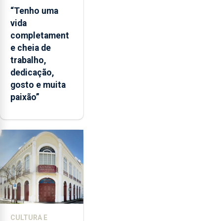
“Tenho uma
vida
completament
e cheia de
trabalho,
dedicação,
gosto e muita
paixão”
CULTURA E