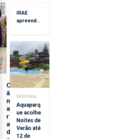
IRAE
apreendeu
mais de 32
toneladas
de
alimentos
entre
2021 e
2025 nos
Açores
C
â
REGIONAL
m
Aquaparq
a
ue acolhe
r
Noites de
a
Verão até
d
12 de