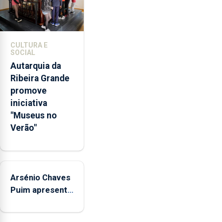
da
promoção
de
competências
CULTURA E
pessoais,
SOCIAL
emocionais
Autarquia da
e
Ribeira Grande
sociais
promove
junto
iniciativa
das
"Museus no
crianças
Verão"
Arsénio Chaves
Puim apresenta
obras na
Biblioteca de