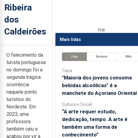
Ribeira
dos
Caldeirões
PUB
Mais lidas
O falecimento da
Hoje
Semana
Mês
turista portuguesa
no domingo foi a
Capa
segunda trágica
"Maioria dos jovens consome
ocorrência
bebidas alcoólicas" é a
naquele ponto
manchete do Açoriano Oriental
turístico do
Cultura e Social
Nordeste. Em
“A arte requer estudo,
2023, uma
dedicação, tempo. A arte é
professora
também uma forma de
também caiu e
conhecimento”
acabou por vir a