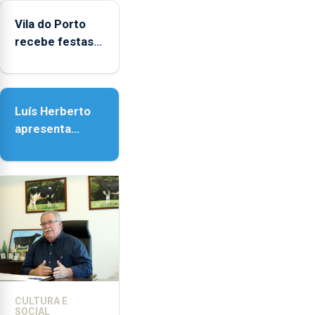
Vila do Porto
Vila do Porto
recebe festas
em honra de
Nossa Senhora
da Assunção
Luís Herberto
apresenta
‘Lugares da
Paisagem’
CULTURA E
SOCIAL