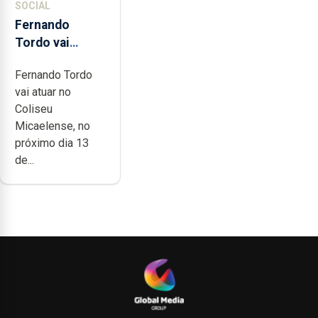
SOCIAL
Fernando
Tordo vai
celebrar 60
Fernando Tordo
anos de
vai atuar no
carreira no
Coliseu
Coliseu
Micaelense, no
Micaelense
próximo dia 13
de...