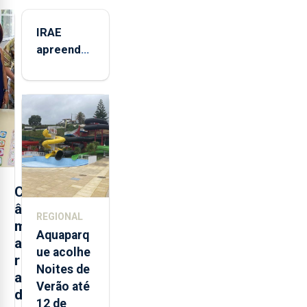
IRAE
apreendeu
mais de 32
toneladas
de
alimentos
entre
2021 e
2025 nos
Açores
C
â
REGIONAL
m
Aquaparq
a
ue acolhe
r
Noites de
a
Verão até
d
12 de