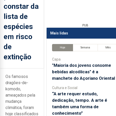
constar da
lista de
espécies
PUB
Mais lidas
em risco
de
Hoje
Semana
Mês
extinção
Capa
"Maioria dos jovens consome
bebidas alcoólicas" é a
Os famosos
manchete do Açoriano Oriental
dragões-de-
Cultura e Social
komodo,
“A arte requer estudo,
ameaçados pela
dedicação, tempo. A arte é
mudança
também uma forma de
climática, foram
conhecimento”
hoje classificados