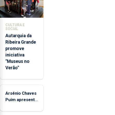
da
promoção
de
competências
CULTURA E
pessoais,
SOCIAL
emocionais
Autarquia da
e
Ribeira Grande
sociais
promove
junto
iniciativa
das
"Museus no
crianças
Verão"
Arsénio Chaves
Puim apresenta
obras na
Biblioteca de