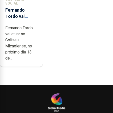
SOCIAL
Fernando
Tordo vai
celebrar 60
Fernando Tordo
anos de
vai atuar no
carreira no
Coliseu
Coliseu
Micaelense, no
Micaelense
próximo dia 13
de...