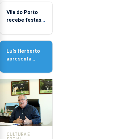
Vila do Porto
Vila do Porto
recebe festas
em honra de
Nossa Senhora
da Assunção
Luís Herberto
apresenta
‘Lugares da
Paisagem’
CULTURA E
SOCIAL