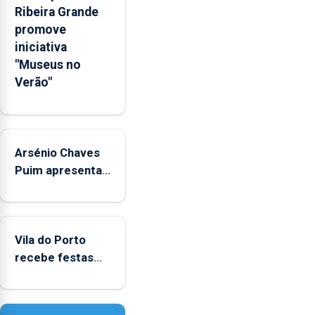
Ribeira Grande
anunciou
promove
o
iniciativa
Governo
"Museus no
Regional.
Verão"
Arsénio Chaves
Puim apresenta
obras na
Biblioteca de Vila
do Porto
Vila do Porto
recebe festas
em honra de
Nossa Senhora
da Assunção