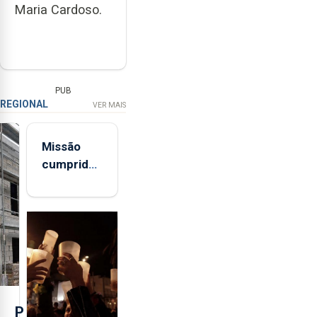
Maria Cardoso.
PUB
REGIONAL
VER MAIS
Missão
cumprida:
militares
açorianos
regressam
após
missão na
Roménia
P