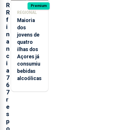
R
Premium
R
REGIONAL
f
Maioria
i
dos
n
jovens de
a
quatro
n
ilhas dos
c
Açores já
i
consumiu
a
bebidas
7
alcoólicas
6
7
r
e
s
p
o