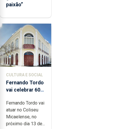
paixão”
CULTURA E SOCIAL
Fernando Tordo
vai celebrar 60
anos de carreira
Fernando Tordo vai
no Coliseu
atuar no Coliseu
Micaelense
Micaelense, no
próximo dia 13 de...