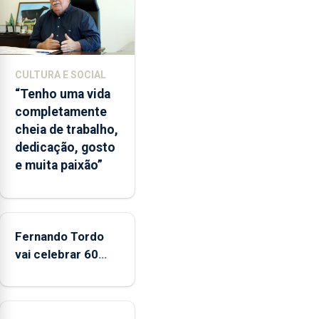
desde
o
início
da
época
CULTURA E SOCIAL
balnear
“Tenho uma vida
completamente
cheia de trabalho,
dedicação, gosto
e muita paixão”
Fernando Tordo
vai celebrar 60
anos de carreira
no Coliseu
Micaelense