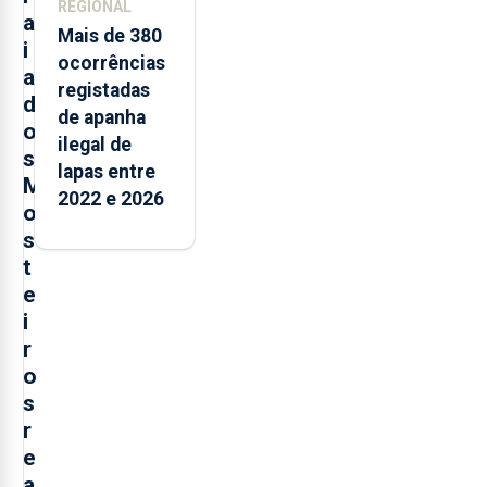
REGIONAL
a
Mais de 380
i
ocorrências
a
registadas
d
de apanha
o
ilegal de
s
lapas entre
M
2022 e 2026
o
s
t
e
i
r
o
s
r
e
a