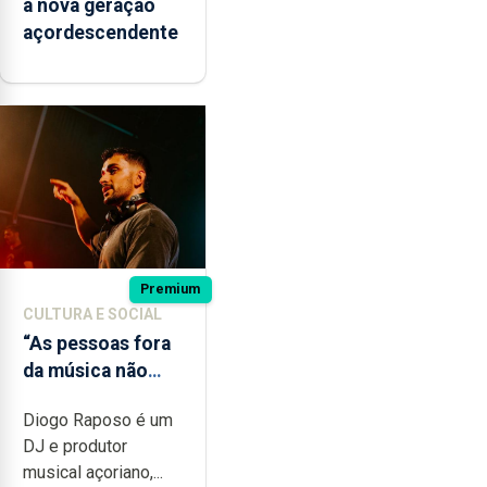
à nova geração
açordescendente
Premium
CULTURA E SOCIAL
“As pessoas fora
da música não
têm a noção do
Diogo Raposo é um
quão difícil é
DJ e produtor
produzir uma
musical açoriano,...
música”