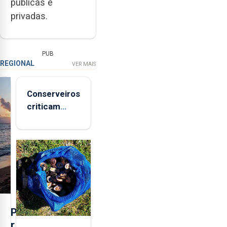
públicas e
privadas.
PUB
REGIONAL
VER MAIS
Conserveiros
criticam
marcas
brancas com
selo Marca
Açores
P
r