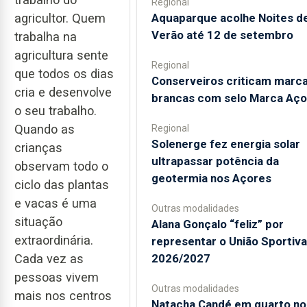
Regional
agricultor. Quem
Aquaparque acolhe Noites d
Verão até 12 de setembro
trabalha na
agricultura sente
Regional
que todos os dias
Conserveiros criticam marc
cria e desenvolve
brancas com selo Marca Aço
o seu trabalho.
Quando as
Regional
Solenerge fez energia solar
crianças
ultrapassar potência da
observam todo o
geotermia nos Açores
ciclo das plantas
e vacas é uma
Outras modalidades
situação
Alana Gonçalo “feliz” por
extraordinária.
representar o União Sportiv
Cada vez as
2026/2027
pessoas vivem
Outras modalidades
mais nos centros
Natacha Candé em quarto no