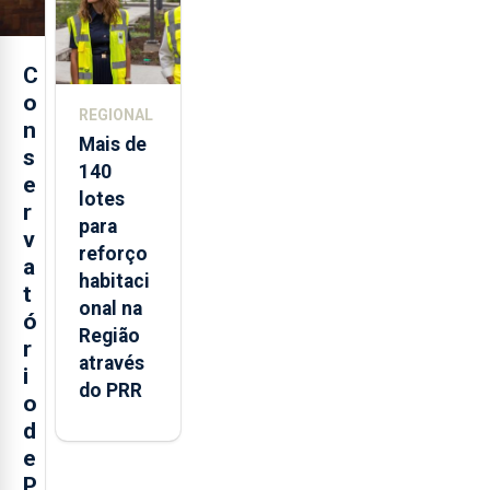
C
o
REGIONAL
n
Mais de
s
140
e
lotes
r
para
v
reforço
a
habitaci
t
onal na
ó
Região
r
através
i
do PRR
o
d
e
P