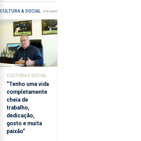
requalificação
condições
de
CULTURA & SOCIAL
VER MAIS
ensino
da
instituição
CULTURA E SOCIAL
“Tenho uma vida
completamente
cheia de
trabalho,
dedicação,
gosto e muita
paixão”