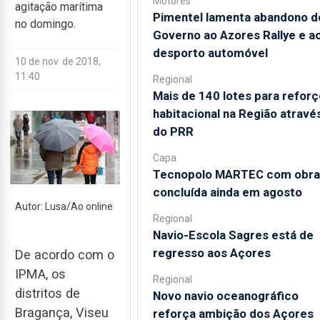
Motores
agitação marítima
Pimentel lamenta abandono d
no domingo.
Governo ao Azores Rallye e a
desporto automóvel
10 de nov. de 2018,
11:40
Regional
Mais de 140 lotes para reforç
habitacional na Região atravé
do PRR
Capa
Tecnopolo MARTEC com obra
concluída ainda em agosto
Autor: Lusa/Ao online
Regional
Navio-Escola Sagres está de
regresso aos Açores
De acordo com o
IPMA, os
Regional
distritos de
Novo navio oceanográfico
Bragança, Viseu
reforça ambição dos Açores