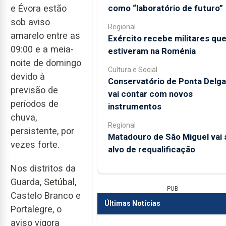
como “laboratório de futuro”
e Évora estão
sob aviso
Regional
amarelo entre as
Exército recebe militares qu
09:00 e a meia-
estiveram na Roménia
noite de domingo
Cultura e Social
devido à
Conservatório de Ponta Delg
previsão de
vai contar com novos
períodos de
instrumentos
chuva,
Regional
persistente, por
Matadouro de São Miguel vai 
vezes forte.
alvo de requalificação
Nos distritos da
Guarda, Setúbal,
PUB
Castelo Branco e
Últimas Notícias
Portalegre, o
aviso vigora