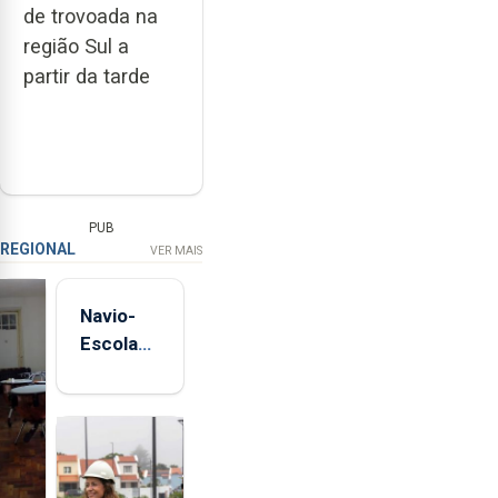
de trovoada na
região Sul a
partir da tarde
PUB
REGIONAL
VER MAIS
Navio-
Escola
Sagres
está de
regresso
aos
Açores