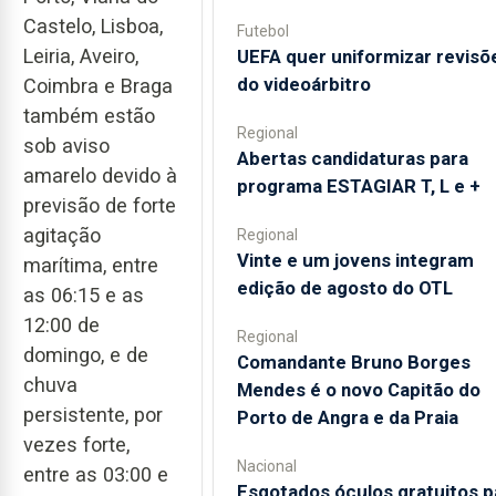
Castelo, Lisboa,
Futebol
Leiria, Aveiro,
UEFA quer uniformizar revisõ
do videoárbitro
Coimbra e Braga
também estão
Regional
sob aviso
Abertas candidaturas para
amarelo devido à
programa ESTAGIAR T, L e +
previsão de forte
agitação
Regional
Vinte e um jovens integram
marítima, entre
edição de agosto do OTL
as 06:15 e as
12:00 de
Regional
domingo, e de
Comandante Bruno Borges
chuva
Mendes é o novo Capitão do
persistente, por
Porto de Angra e da Praia
vezes forte,
Nacional
entre as 03:00 e
Esgotados óculos gratuitos p