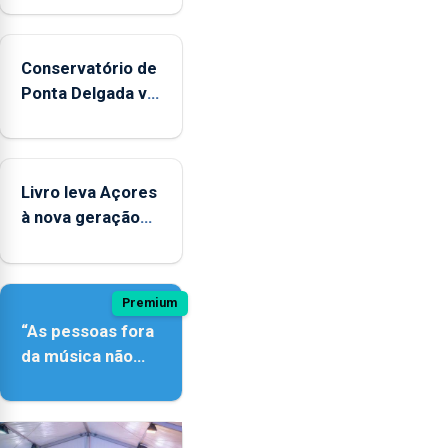
Conservatório de
Ponta Delgada vai
contar com
novos
instrumentos
Livro leva Açores
à nova geração
açordescendente
Premium
“As pessoas fora
da música não
têm a noção do
quão difícil é
produzir uma