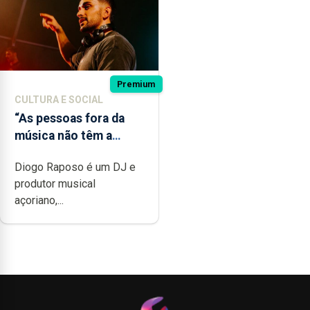
Premium
CULTURA E SOCIAL
“As pessoas fora da
música não têm a
noção do quão difícil é
Diogo Raposo é um DJ e
produzir uma música”
produtor musical
açoriano,...