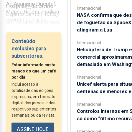
Ao Açoriano Oriental,
Hospitaldo Divino
Internacional
Marisa Rocha, médica
Espírito Santo (HDES),
NASA confirma que des
coordenadora da
em outubro deste ano,
de foguetão da SpaceX
Unidade de
já passaram 18
atingiram a Lua
Hospitalização
doentes pela unidade,
Conteúdo
Domiciliária do HDES,
Internacional
sendo que, na
exclusivo para
Helicóptero de Trump e
explicou que se trata
passada sexta-feira,
subscritores.
comercial aproximaram
de uma unidade do
estavam quatro
demasiado em Washing
Estar informado custa
Serviço...
doentes internados.
menos do que um café
por dia!
Internacional
Unicef alerta para situ
Inclui acesso à
totalidade das edições
centenas de menores 
impressas, em formato
digital, dos jornais e dos
Internacional
respetivos suplementos
Controlos internos em
semanais ou da revista.
só como “último recurs
ASSINE HOJE
Internacional