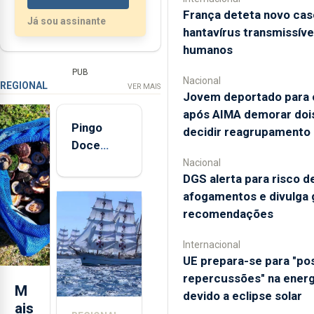
França deteta novo cas
Já sou assinante
hantavírus transmissíve
humanos
PUB
Nacional
REGIONAL
VER MAIS
Jovem deportado para o
após AIMA demorar dois
Pingo
decidir reagrupamento
Doce
abre esta
Nacional
DGS alerta para risco d
quinta-
afogamentos e divulga 
feira nova
recomendações
loja em
São
Internacional
Sebastião
UE prepara-se para "pos
e cria 30
repercussões" na energ
postos de
M
devido a eclipse solar
trabalho
ais