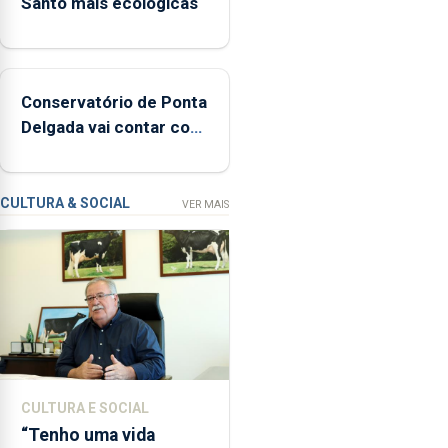
Santo mais ecológicas
e
mais
de
160
Conservatório de Ponta
inspeções
Delgada vai contar com
relacionadas
novos instrumentos
com
a
apanha
CULTURA & SOCIAL
VER MAIS
ilegal
de
lapas
entre
2022
e
2026.
A
CULTURA E SOCIAL
ilha
“Tenho uma vida
das