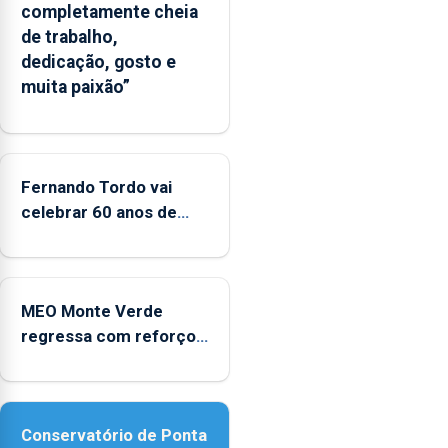
completamente cheia
Flores
de trabalho,
apresenta
dedicação, gosto e
um
muita paixão”
“decréscimo
significativo”
da
CPUE
entre
Fernando Tordo vai
2022
celebrar 60 anos de
e
carreira no Coliseu
2025
Micaelense
MEO Monte Verde
regressa com reforço
da acessibilidade
Conservatório de Ponta