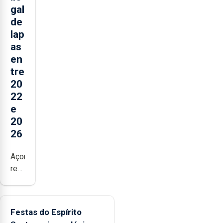
gal
de
lap
as
en
tre
20
22
e
20
26
Açores
registaram
mais
de
380
Festas do Espírito
ocorrências