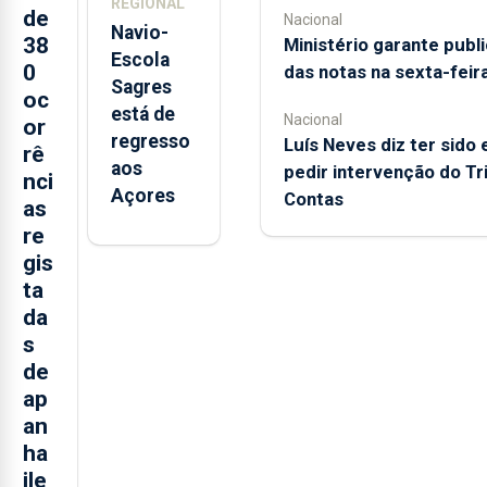
REGIONAL
de
Nacional
Navio-
38
Ministério garante publ
Escola
0
das notas na sexta-feir
Sagres
oc
está de
Nacional
or
regresso
Luís Neves diz ter sido 
rê
aos
pedir intervenção do Tr
nci
Açores
Contas
as
re
gis
ta
da
s
de
ap
an
ha
ile