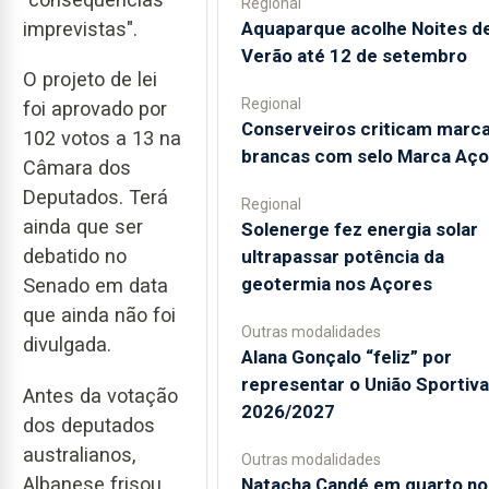
Regional
imprevistas".
Aquaparque acolhe Noites d
Verão até 12 de setembro
O projeto de lei
Regional
foi aprovado por
Conserveiros criticam marc
102 votos a 13 na
brancas com selo Marca Aço
Câmara dos
Deputados. Terá
Regional
ainda que ser
Solenerge fez energia solar
debatido no
ultrapassar potência da
geotermia nos Açores
Senado em data
que ainda não foi
Outras modalidades
divulgada.
Alana Gonçalo “feliz” por
representar o União Sportiv
Antes da votação
2026/2027
dos deputados
australianos,
Outras modalidades
Albanese frisou
Natacha Candé em quarto no