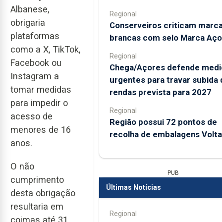
Albanese,
Regional
obrigaria
Conserveiros criticam marc
plataformas
brancas com selo Marca Aço
como a X, TikTok,
Regional
Facebook ou
Chega/Açores defende medi
Instagram a
urgentes para travar subida 
tomar medidas
rendas prevista para 2027
para impedir o
Regional
acesso de
Região possui 72 pontos de
menores de 16
recolha de embalagens Volta
anos.
O não
PUB
cumprimento
Últimas Notícias
desta obrigação
resultaria em
Regional
coimas até 31