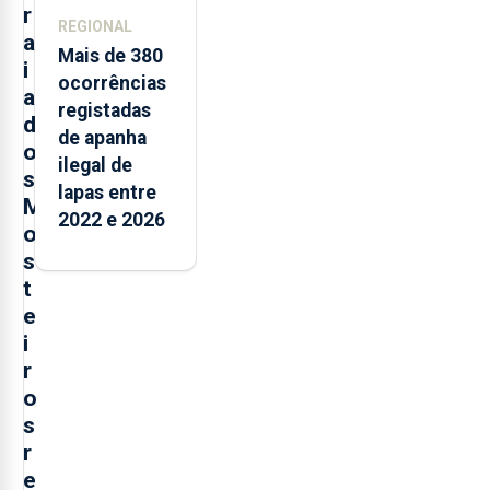
r
REGIONAL
a
Mais de 380
i
ocorrências
a
registadas
d
de apanha
o
ilegal de
s
lapas entre
M
2022 e 2026
o
s
t
e
i
r
o
s
r
e