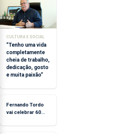
desde
o
início
da
época
CULTURA E SOCIAL
balnear
“Tenho uma vida
completamente
cheia de trabalho,
dedicação, gosto
e muita paixão”
Fernando Tordo
vai celebrar 60
anos de carreira
no Coliseu