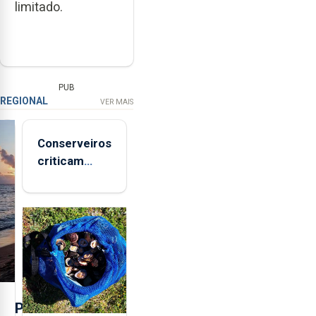
limitado.
PUB
REGIONAL
VER MAIS
Conserveiros
criticam
marcas
brancas com
selo Marca
Açores
P