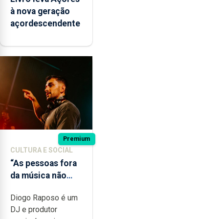
à nova geração
açordescendente
Premium
CULTURA E SOCIAL
“As pessoas fora
da música não
têm a noção do
Diogo Raposo é um
quão difícil é
DJ e produtor
produzir uma