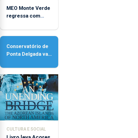
Micaelense
MEO Monte Verde
regressa com
reforço da
acessibilidade
Conservatório de
Ponta Delgada vai
contar com novos
instrumentos
CULTURA E SOCIAL
Livro leva Açores