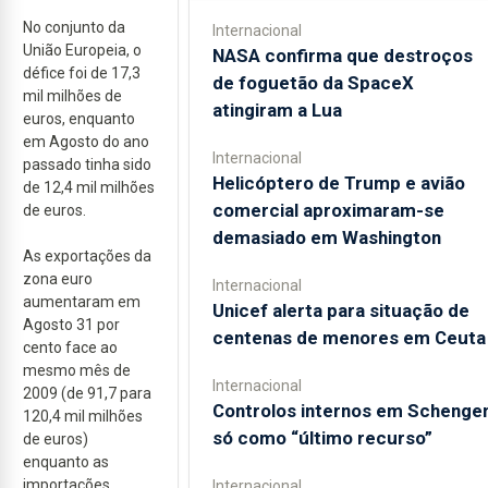
No conjunto da
Internacional
União Europeia, o
NASA confirma que destroços
défice foi de 17,3
de foguetão da SpaceX
mil milhões de
atingiram a Lua
euros, enquanto
em Agosto do ano
Internacional
passado tinha sido
Helicóptero de Trump e avião
de 12,4 mil milhões
comercial aproximaram-se
de euros.
demasiado em Washington
As exportações da
zona euro
Internacional
aumentaram em
Unicef alerta para situação de
Agosto 31 por
centenas de menores em Ceuta
cento face ao
mesmo mês de
Internacional
2009 (de 91,7 para
Controlos internos em Schenge
120,4 mil milhões
só como “último recurso”
de euros)
enquanto as
importações
Internacional