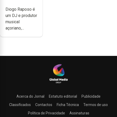
não têm a
Diogo Raposo é
noção do quão
um DJ e produtor
difícil é
musical
produzir uma
açoriano,...
música”
Acerca do Jornal
Estatuto editorial
Publicidade
Classificados
Contactos
Ficha Técnica
Termos de uso
Política de Privacidade
Assinaturas