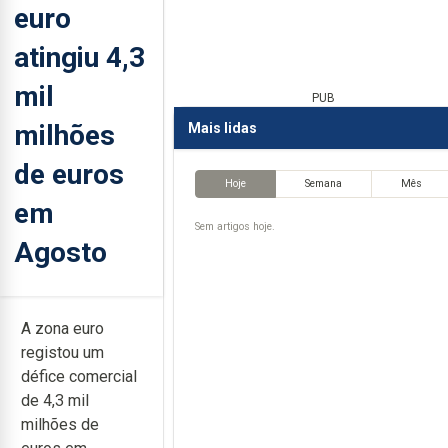
euro
atingiu 4,3
mil
PUB
milhões
Mais lidas
de euros
Hoje
Semana
Mês
em
Sem artigos hoje.
Agosto
A zona euro
registou um
défice comercial
de 4,3 mil
milhões de