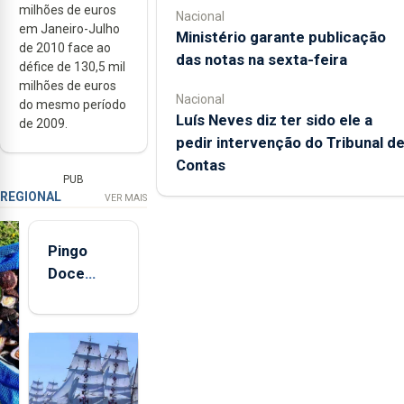
milhões de euros
Nacional
em Janeiro-Julho
Ministério garante publicação
de 2010 face ao
das notas na sexta-feira
défice de 130,5 mil
milhões de euros
Nacional
do mesmo período
Luís Neves diz ter sido ele a
de 2009.
pedir intervenção do Tribunal d
Contas
PUB
REGIONAL
VER MAIS
Pingo
Doce
abre esta
quinta-
feira nova
loja em
São