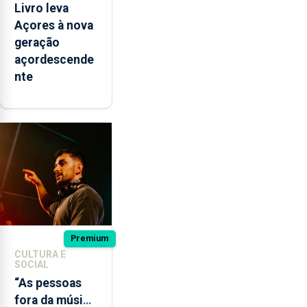
Livro leva
Açores à nova
geração
açordescende
nte
Premium
CULTURA E
SOCIAL
“As pessoas
fora da música