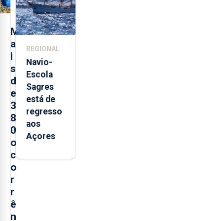
Sebastião
e cria 30
postos de
M
trabalho
a
REGIONAL
i
Navio-
s
Escola
d
Sagres
e
está de
3
regresso
8
aos
0
Açores
o
c
o
r
r
ê
n