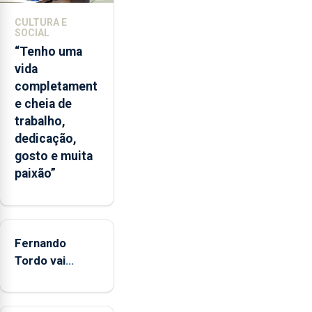
ilha
CULTURA E
das
SOCIAL
Flores
“Tenho uma
apresenta
vida
um
completament
“decréscimo
e cheia de
significativo”
trabalho,
da
dedicação,
CPUE
gosto e muita
entre
paixão”
2022
e
2025
Fernando
Tordo vai
celebrar 60
anos de