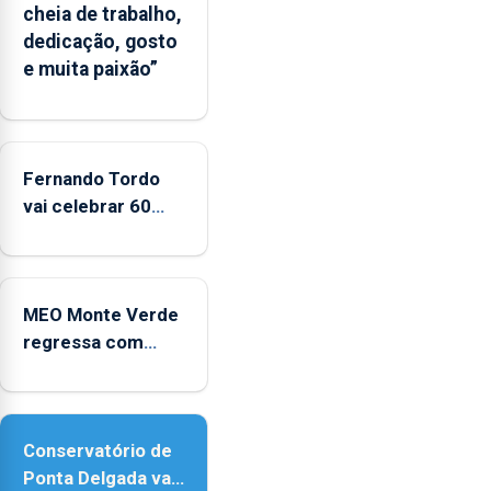
cheia de trabalho,
dedicação, gosto
e muita paixão”
Fernando Tordo
vai celebrar 60
anos de carreira
no Coliseu
Micaelense
MEO Monte Verde
regressa com
reforço da
acessibilidade
Conservatório de
Ponta Delgada vai