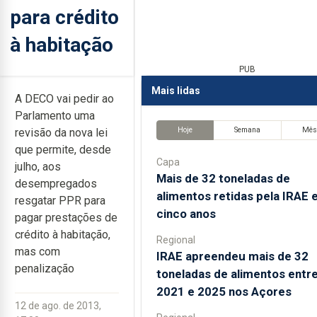
para crédito
à habitação
PUB
Mais lidas
A DECO vai pedir ao
Parlamento uma
Hoje
Semana
Mê
revisão da nova lei
que permite, desde
Capa
julho, aos
Mais de 32 toneladas de
desempregados
alimentos retidas pela IRAE
resgatar PPR para
cinco anos
pagar prestações de
crédito à habitação,
Regional
mas com
IRAE apreendeu mais de 32
penalização
toneladas de alimentos entr
2021 e 2025 nos Açores
12 de ago. de 2013,