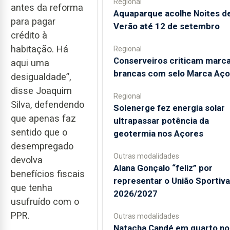
Regional
antes da reforma
Aquaparque acolhe Noites d
para pagar
Verão até 12 de setembro
crédito à
habitação. Há
Regional
Conserveiros criticam marc
aqui uma
brancas com selo Marca Aço
desigualdade”,
disse Joaquim
Regional
Silva, defendendo
Solenerge fez energia solar
que apenas faz
ultrapassar potência da
sentido que o
geotermia nos Açores
desempregado
Outras modalidades
devolva
Alana Gonçalo “feliz” por
benefícios fiscais
representar o União Sportiv
que tenha
2026/2027
usufruído com o
PPR.
Outras modalidades
Natacha Candé em quarto no