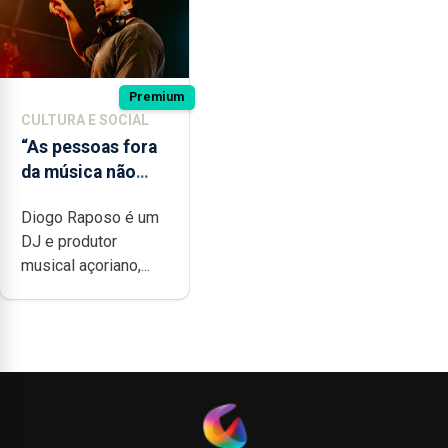
Premium
CULTURA E SOCIAL
“As pessoas fora
da música não
têm a noção do
Diogo Raposo é um
quão difícil é
DJ e produtor
produzir uma
musical açoriano,...
música”