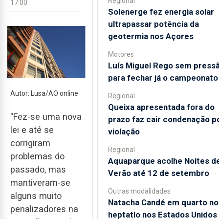
Regional
17:00
Solenerge fez energia solar
ultrapassar potência da
geotermia nos Açores
Motores
Luís Miguel Rego sem press
para fechar já o campeonato
Autor: Lusa/AO online
Regional
Queixa apresentada fora do
"Fez-se uma nova
prazo faz cair condenação p
lei e até se
violação
corrigiram
Regional
problemas do
Aquaparque acolhe Noites d
passado, mas
Verão até 12 de setembro
mantiveram-se
Outras modalidades
alguns muito
Natacha Candé em quarto no
penalizadores na
heptatlo nos Estados Unidos