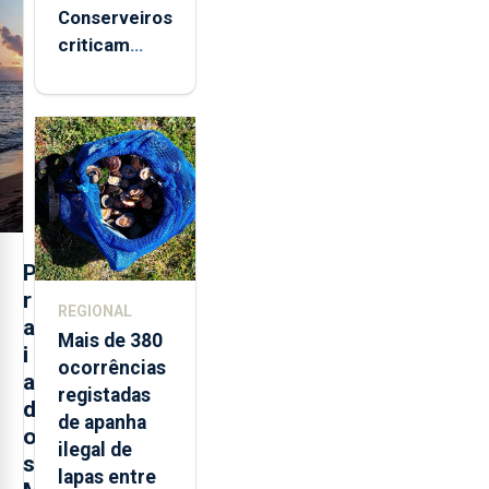
Conserveiros
criticam
marcas
brancas com
selo Marca
Açores
P
r
REGIONAL
a
Mais de 380
i
ocorrências
a
registadas
d
de apanha
o
ilegal de
s
lapas entre