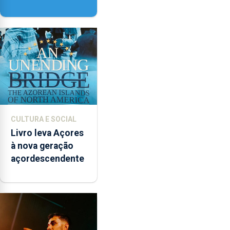
contar com novos
instrumentos
CULTURA E SOCIAL
Livro leva Açores
à nova geração
açordescendente