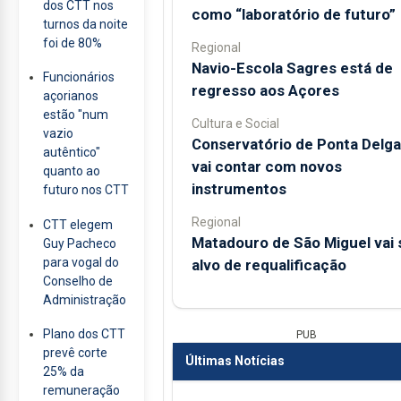
dos CTT nos
como “laboratório de futuro”
turnos da noite
foi de 80%
Regional
Navio-Escola Sagres está de
Funcionários
regresso aos Açores
açorianos
estão "num
Cultura e Social
vazio
Conservatório de Ponta Delg
autêntico"
vai contar com novos
quanto ao
instrumentos
futuro nos CTT
Regional
CTT elegem
Matadouro de São Miguel vai 
Guy Pacheco
para vogal do
alvo de requalificação
Conselho de
Administração
Plano dos CTT
PUB
prevê corte
Últimas Notícias
25% da
remuneração