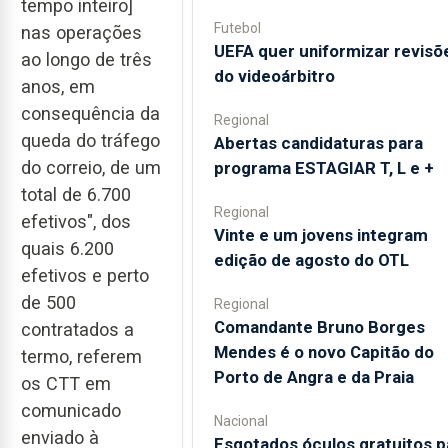
tempo inteiro]
Futebol
nas operações
UEFA quer uniformizar revisõ
ao longo de três
do videoárbitro
anos, em
consequência da
Regional
queda do tráfego
Abertas candidaturas para
do correio, de um
programa ESTAGIAR T, L e +
total de 6.700
Regional
efetivos", dos
Vinte e um jovens integram
quais 6.200
edição de agosto do OTL
efetivos e perto
de 500
Regional
Comandante Bruno Borges
contratados a
Mendes é o novo Capitão do
termo, referem
Porto de Angra e da Praia
os CTT em
comunicado
Nacional
enviado à
Esgotados óculos gratuitos p