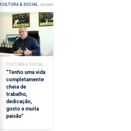
de
CULTURA & SOCIAL
VER MAIS
ensino
da
instituição
CULTURA E SOCIAL
“Tenho uma vida
completamente
cheia de
trabalho,
dedicação,
gosto e muita
paixão”