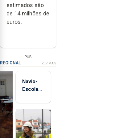
estimados são
de 14 milhões de
euros.
PUB
REGIONAL
VER MAIS
Navio-
Escola
Sagres
está de
regresso
aos
Açores