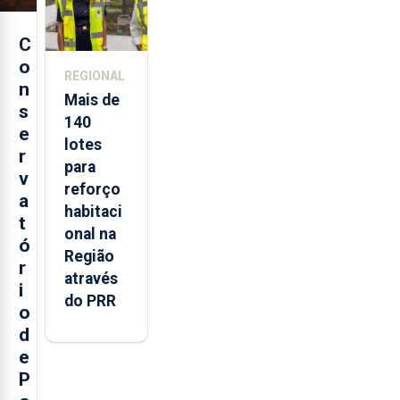
C
o
REGIONAL
n
Mais de
s
140
e
lotes
r
para
v
reforço
a
habitaci
t
onal na
ó
Região
r
através
i
do PRR
o
d
e
P