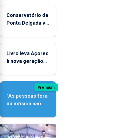
Conservatório de
Ponta Delgada vai
contar com
novos
instrumentos
Livro leva Açores
à nova geração
açordescendente
Premium
“As pessoas fora
da música não
têm a noção do
quão difícil é
produzir uma
música”