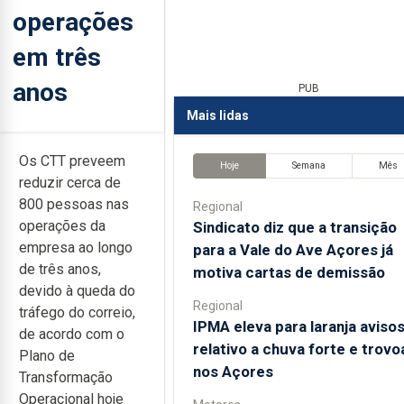
operações
em três
anos
PUB
Mais lidas
Os CTT preveem
Hoje
Semana
Mês
reduzir cerca de
800 pessoas nas
Regional
operações da
Sindicato diz que a transição
empresa ao longo
para a Vale do Ave Açores já
de três anos,
motiva cartas de demissão
devido à queda do
Regional
tráfego do correio,
IPMA eleva para laranja aviso
de acordo com o
relativo a chuva forte e trov
Plano de
nos Açores
Transformação
Operacional hoje