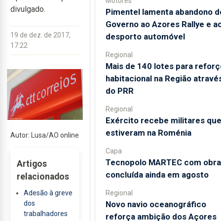
Motores
divulgado.
Pimentel lamenta abandono d
Governo ao Azores Rallye e a
19 de dez. de 2017,
desporto automóvel
17:22
Regional
Mais de 140 lotes para reforç
habitacional na Região atravé
do PRR
Regional
Exército recebe militares qu
estiveram na Roménia
Autor: Lusa/AO online
Capa
Tecnopolo MARTEC com obra
Artigos
concluída ainda em agosto
relacionados
Regional
Adesão à greve
Novo navio oceanográfico
dos
trabalhadores
reforça ambição dos Açores