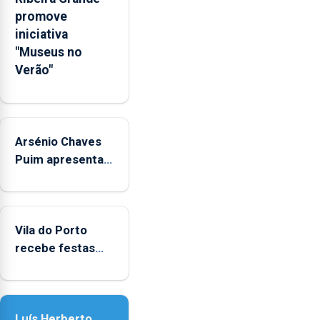
emocionais
promove
e
iniciativa
sociais
"Museus no
junto
Verão"
das
crianças
Arsénio Chaves
Puim apresenta
obras na
Biblioteca de Vila
do Porto
Vila do Porto
recebe festas
em honra de
Nossa Senhora
da Assunção
Luís Herberto