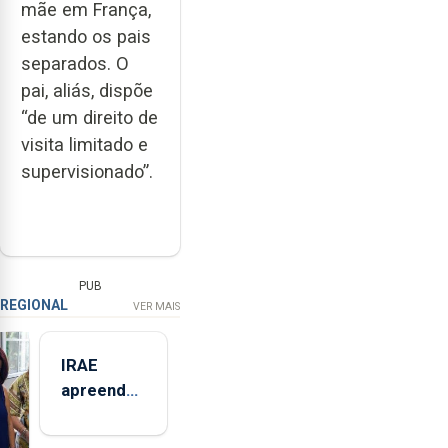
mãe em França,
estando os pais
separados. O
pai, aliás, dispõe
“de um direito de
visita limitado e
supervisionado”.
PUB
REGIONAL
VER MAIS
IRAE
apreendeu
mais de 32
toneladas