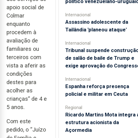
político venezuelano-uruguai
apoio social de
Colmar
Internacional
Assassino adolescente da
enquanto
Tailândia 'planeou ataque'
procedem à
avaliação de
Internacional
familiares ou
Tribunal suspende construçã
terceiros com
de salão de baile de Trump e
vista a aferir as
exige aprovação do Congress
condições
Internacional
destes para
Espanha reforça presença
acolher as
policial e militar em Ceuta
crianças” de 4 e
5 anos.
Regional
Ricardo Martins Mota integra 
Com este
estrutura acionista da
pedido, o “Juízo
Açormedia
de Família e