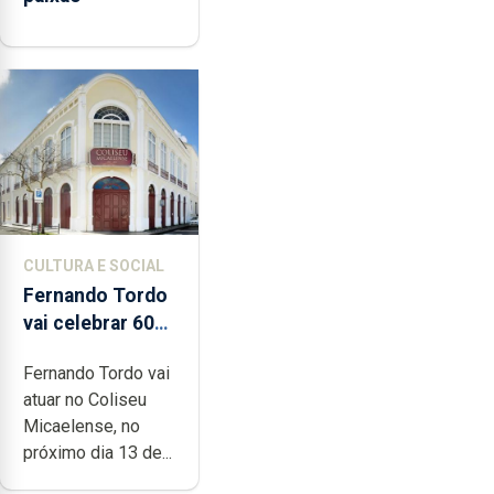
CULTURA E SOCIAL
Fernando Tordo
vai celebrar 60
anos de carreira
Fernando Tordo vai
no Coliseu
atuar no Coliseu
Micaelense
Micaelense, no
próximo dia 13 de...