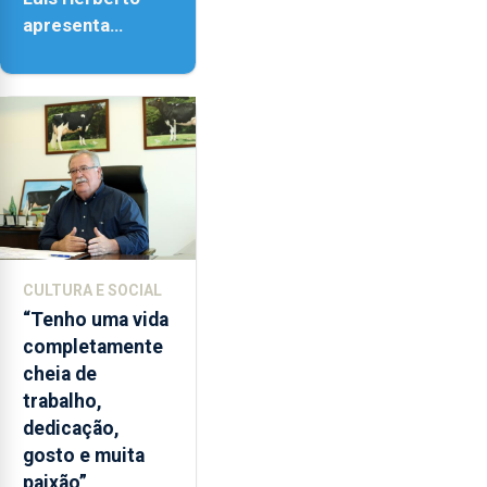
apresenta
‘Lugares da
Paisagem’
CULTURA E SOCIAL
“Tenho uma vida
completamente
cheia de
trabalho,
dedicação,
gosto e muita
paixão”