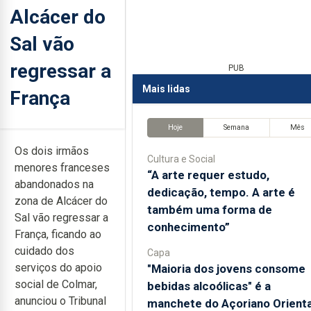
Alcácer do
Sal vão
regressar a
PUB
Mais lidas
França
Hoje
Semana
Mês
Os dois irmãos
Cultura e Social
menores franceses
“A arte requer estudo,
abandonados na
dedicação, tempo. A arte é
zona de Alcácer do
também uma forma de
Sal vão regressar a
conhecimento”
França, ficando ao
cuidado dos
Capa
serviços do apoio
"Maioria dos jovens consome
social de Colmar,
bebidas alcoólicas" é a
anunciou o Tribunal
manchete do Açoriano Orienta