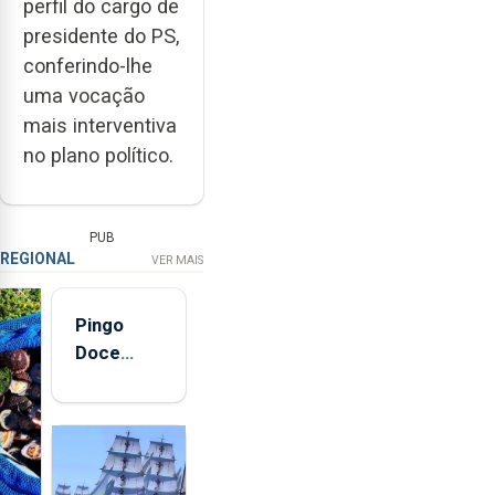
perfil do cargo de
presidente do PS,
conferindo-lhe
uma vocação
mais interventiva
no plano político.
PUB
REGIONAL
VER MAIS
Pingo
Doce
abre esta
quinta-
feira nova
loja em
São