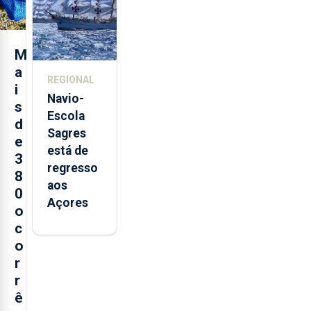
Sebastião
e cria 30
postos de
M
trabalho
a
REGIONAL
i
Navio-
s
Escola
d
Sagres
e
está de
3
regresso
8
aos
0
Açores
o
c
o
r
r
ê