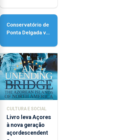
reforço da
acessibilidade
Conservatório de
Ponta Delgada vai
contar com novos
instrumentos
CULTURA E SOCIAL
Livro leva Açores
à nova geração
açordescendent