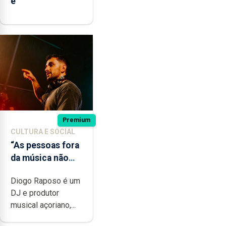
e
Premium
CULTURA E SOCIAL
“As pessoas fora
da música não
têm a noção do
Diogo Raposo é um
quão difícil é
DJ e produtor
produzir uma
musical açoriano,...
música”