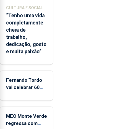
A
CULTURA E SOCIAL
ilha
“Tenho uma vida
das
completamente
Flores
cheia de
apresenta
trabalho,
um
dedicação, gosto
“decréscimo
e muita paixão”
significativo”
da
CPUE
entre
2022
Fernando Tordo
e
vai celebrar 60
2025
anos de carreira
no Coliseu
Micaelense
MEO Monte Verde
regressa com