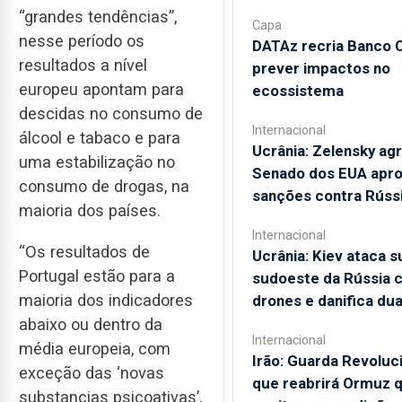
“grandes tendências”,
Capa
nesse período os
DATAz recria Banco 
resultados a nível
prever impactos no
europeu apontam para
ecossistema
descidas no consumo de
Internacional
álcool e tabaco e para
Ucrânia: Zelensky ag
uma estabilização no
Senado dos EUA apr
consumo de drogas, na
sanções contra Rússi
maioria dos países.
Internacional
“Os resultados de
Ucrânia: Kiev ataca su
Portugal estão para a
sudoeste da Rússia 
maioria dos indicadores
drones e danifica dua
abaixo ou dentro da
Internacional
média europeia, com
Irão: Guarda Revoluci
exceção das ‘novas
que reabrirá Ormuz 
substancias psicoativas’,