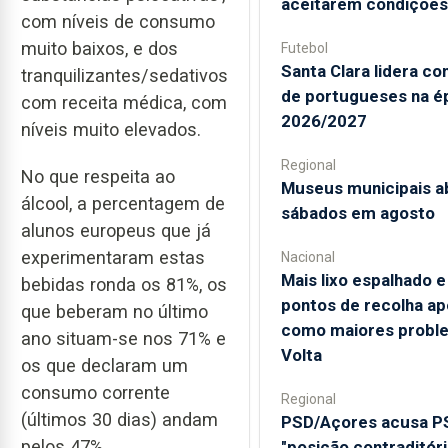
aceitarem condições
com níveis de consumo
muito baixos, e dos
Futebol
Santa Clara lidera c
tranquilizantes/sedativos
de portugueses na é
com receita médica, com
2026/2027
níveis muito elevados.
Regional
No que respeita ao
Museus municipais a
álcool, a percentagem de
sábados em agosto
alunos europeus que já
experimentaram estas
Nacional
Mais lixo espalhado e
bebidas ronda os 81%, os
pontos de recolha a
que beberam no último
como maiores probl
ano situam-se nos 71% e
Volta
os que declaram um
consumo corrente
Regional
(últimos 30 dias) andam
PSD/Açores acusa P
pelos 47%.
"posição contraditóri