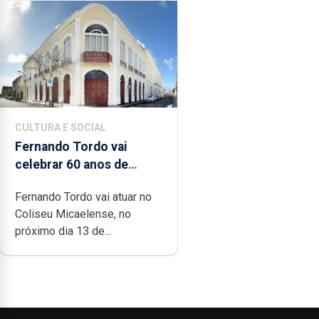
CULTURA E SOCIAL
Fernando Tordo vai
celebrar 60 anos de
carreira no Coliseu
Fernando Tordo vai atuar no
Micaelense
Coliseu Micaelense, no
próximo dia 13 de...