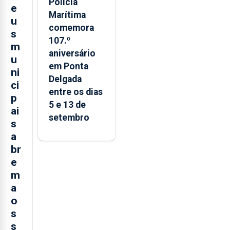
Polícia
e
Marítima
u
comemora
s
107.º
m
aniversário
u
em Ponta
ni
Delgada
ci
entre os dias
p
5 e 13 de
ai
setembro
s
a
br
e
m
a
o
s
s