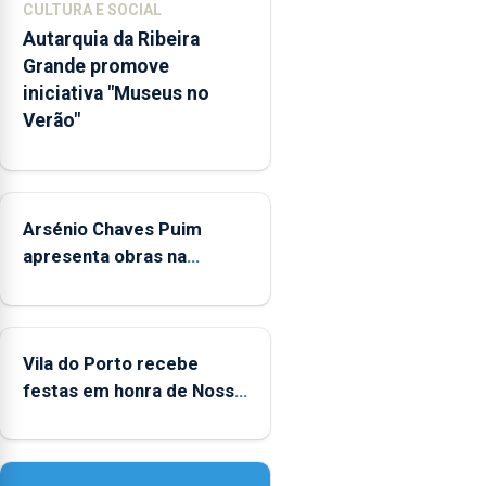
CULTURA E SOCIAL
integrados
Autarquia da Ribeira
na
Grande promove
Rede
iniciativa "Museus no
Municipal
Verão"
de
Museus
aos
sábados
Arsénio Chaves Puim
durante
o
apresenta obras na
mês
Biblioteca de Vila do
de
Porto
agosto,
entre
Vila do Porto recebe
as
festas em honra de Nossa
14h00
Senhora da Assunção
e
as