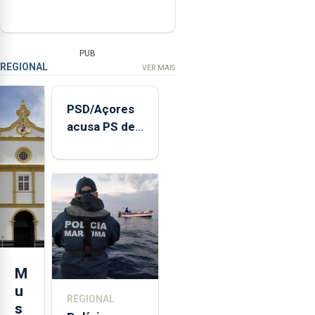
PUB
REGIONAL
VER MAIS
PSD/Açores
acusa PS de
"posição
contraditória"
sobre
evolução
turística
M
u
REGIONAL
s