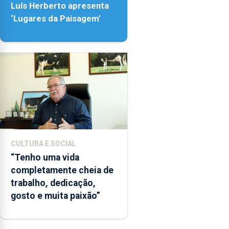
18h00.
Luís Herberto apresenta
‘Lugares da Paisagem’
CULTURA E SOCIAL
“Tenho uma vida
completamente cheia de
trabalho, dedicação,
gosto e muita paixão”