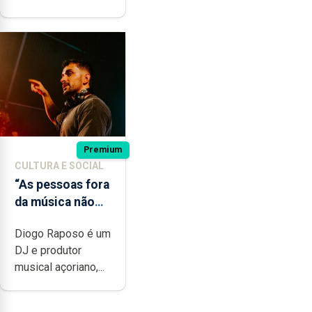
Premium
CULTURA E SOCIAL
“As pessoas fora
da música não
têm a noção do
Diogo Raposo é um
quão difícil é
DJ e produtor
produzir uma
musical açoriano,...
música”