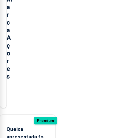
a
r
c
a
A
ç
o
r
e
s
Numa
altura
em
que
no
Premium
parlamento
Queixa
regional
apresentada fora