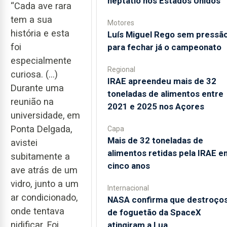
heptatlo nos Estados Unidos
“Cada ave rara
tem a sua
Motores
história e esta
Luís Miguel Rego sem pressã
foi
para fechar já o campeonato
especialmente
Regional
curiosa. (...)
IRAE apreendeu mais de 32
Durante uma
toneladas de alimentos entre
reunião na
2021 e 2025 nos Açores
universidade, em
Ponta Delgada,
Capa
Mais de 32 toneladas de
avistei
alimentos retidas pela IRAE e
subitamente a
cinco anos
ave atrás de um
vidro, junto a um
Internacional
ar condicionado,
NASA confirma que destroço
onde tentava
de foguetão da SpaceX
nidificar. Foi
atingiram a Lua