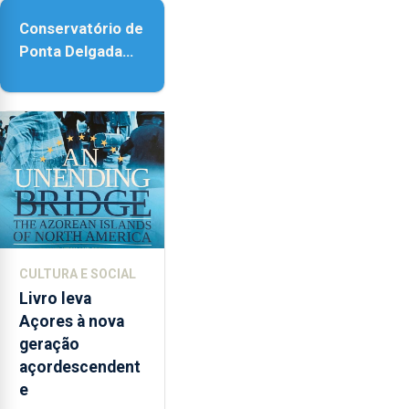
Conservatório de
Ponta Delgada
vai contar com
novos
instrumentos
CULTURA E SOCIAL
Livro leva
Açores à nova
geração
açordescendent
e