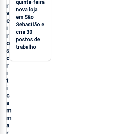
quinta-feira
r
nova loja
v
em São
e
Sebastião e
i
cria 30
r
postos de
o
trabalho
s
c
r
i
t
i
c
a
m
m
a
r