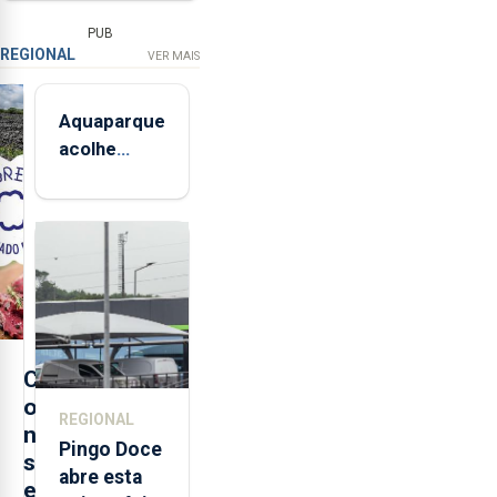
PUB
REGIONAL
VER MAIS
Aquaparque
acolhe
Noites de
Verão até
12 de
setembro
C
o
REGIONAL
n
Pingo Doce
s
abre esta
e