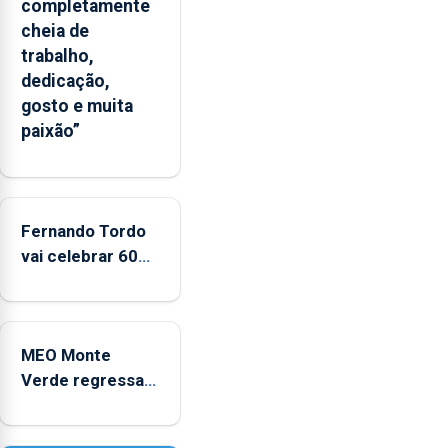
completamente
Chega,
cheia de
critica
trabalho,
também
dedicação,
a
gosto e muita
possibilidade
paixão”
das
marcas
brancas
poderem
Fernando Tordo
ostentar
vai celebrar 60
a
anos de carreira
Marca
no Coliseu
Açores
Micaelense
MEO Monte
Verde regressa
com reforço da
acessibilidade